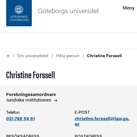
Sökfunktionen
Meny
Göteborgs universitet
Sidfoten
Sök
Kontakta universitetet
Länkstig
Hem
Om universitetet
Hitta person
Christine Forssell
Om webbplatsen
Christine Forssell
Forskningssamordnare
Juridiska
institutionen
Telefon
E-POST
031-786 59 61
christine.forssell@law.gu.
se
BESÖKSADRESS
POSTADRESS