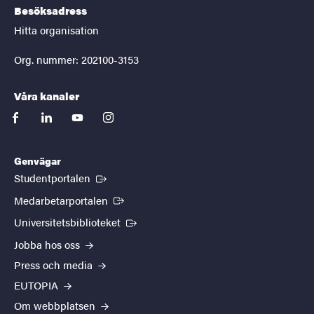
Besöksadress
Hitta organisation
Org. nummer: 202100-3153
Våra kanaler
facebook
linkedin
youtube
instagram
Genvägar
(Extern länk)
Studentportalen
(Extern länk)
Medarbetarportalen
(Extern länk)
Universitetsbiblioteket
Jobba hos oss
Press och media
EUTOPIA
Om webbplatsen