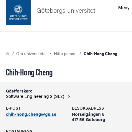
Sökfunktionen
Meny
Göteborgs universitet
Sidfoten
Sök
Kontakta universitetet
Länkstig
Hem
Om universitetet
Hitta person
Chih-Hong Cheng
Om webbplatsen
Chih-Hong Cheng
Gästforskare
Software Engineering 2
(SE2)
E-POST
BESÖKSADRESS
chih-hong.cheng@gu.se
Hörselgången 5
417 56 Göteborg
POSTADRESS