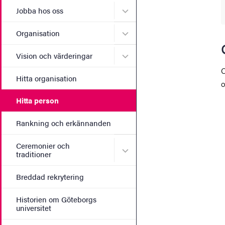
Undermeny för Jobba hos 
Jobba hos oss
Undermeny för Organisati
Organisation
Undermeny för Vision och 
Vision och värderingar
C
Hitta organisation
o
Hitta person
Rankning och erkännanden
Ceremonier och
Undermeny för Ceremonier 
traditioner
Breddad rekrytering
Historien om Göteborgs
universitet