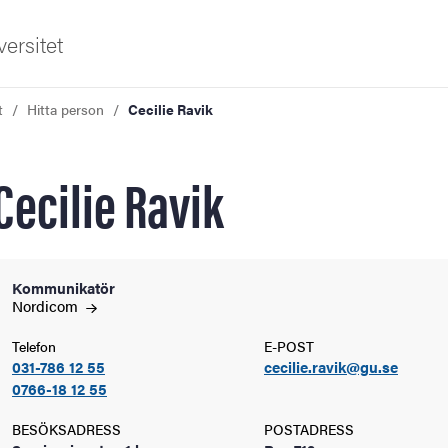
ersitet
t
Hitta person
Cecilie Ravik
Cecilie Ravik
ldning
Kommunikatör
Nordicom
och innovation
Telefon
E-POST
031-786 12 55
cecilie.ravik@gu.se
tetet
0766-18 12 55
BESÖKSADRESS
POSTADRESS