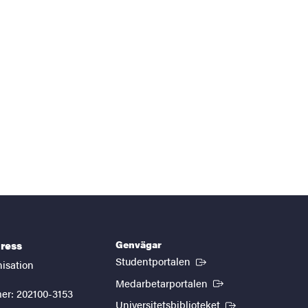
Genvägar
ress
(Extern länk)
Studentportalen
nisation
(Extern länk)
Medarbetarportalen
er: 202100-3153
(Extern länk)
Universitetsbiblioteket