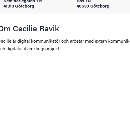
Seminariegatan 1 b
Box 713
oss
41313 Göteborg
40530 Göteborg
on
Om Cecilie Ravik
värderingar
ecilie är digital kommunikatör och arbetar med extern kommunik
ch digitala utvecklingsprojekt.
och traditioner