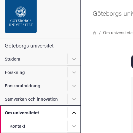
Sökfunktionen
Göteborgs univ
Sidfoten
Länkstig
Hem
Om universitete
Kontakta universitetet
Göteborgs universitet
Undermeny för Studera
Studera
Om webbplatsen
Undermeny för Forskning
Forskning
Undermeny för Forskarutbi
Forskarutbildning
Undermeny för Samverkan 
Samverkan och innovation
Undermeny för Om universi
Om universitetet
Undermeny för Kontakt
Kontakt