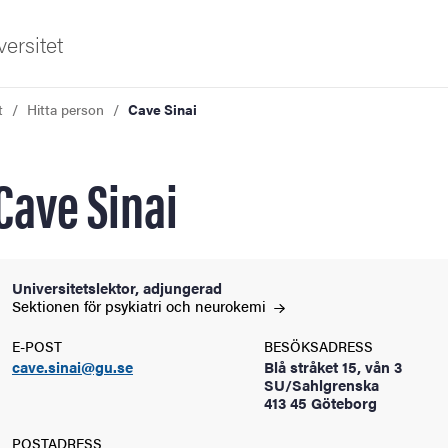
ersitet
t
Hitta person
Cave Sinai
Cave Sinai
ldning
Universitetslektor, adjungerad
Sektionen för psykiatri och
neurokemi
och innovation
E-POST
BESÖKSADRESS
cave.sinai@gu.se
Blå stråket 15, vån 3
tetet
SU/Sahlgrenska
413 45 Göteborg
POSTADRESS