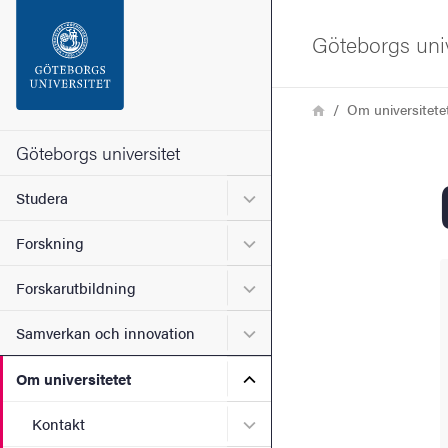
Sökfunktionen
Göteborgs univ
Sidfoten
Länkstig
Hem
Om universitete
Kontakta universitetet
Göteborgs universitet
Undermeny för Studera
Studera
Om webbplatsen
Undermeny för Forskning
Forskning
Undermeny för Forskarutbi
Forskarutbildning
Undermeny för Samverkan 
Samverkan och innovation
Undermeny för Om universi
Om universitetet
Undermeny för Kontakt
Kontakt