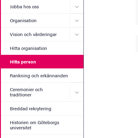
Undermeny för Jobba hos 
Jobba hos oss
Undermeny för Organisati
Organisation
Undermeny för Vision och 
Vision och värderingar
Hitta organisation
Hitta person
Rankning och erkännanden
Ceremonier och
Undermeny för Ceremonier 
traditioner
Breddad rekrytering
Historien om Göteborgs
universitet