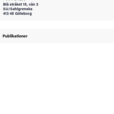
Blå stråket 15, vån 3
oss
SU/Sahlgrenska
413 45 Göteborg
on
värderingar
Publikationer
och traditioner