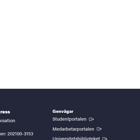
Genvägar
ress
(Extern länk)
Studentportalen
nisation
(Extern länk)
Medarbetarportalen
er: 202100-3153
(Extern länk)
Universitetsbiblioteket