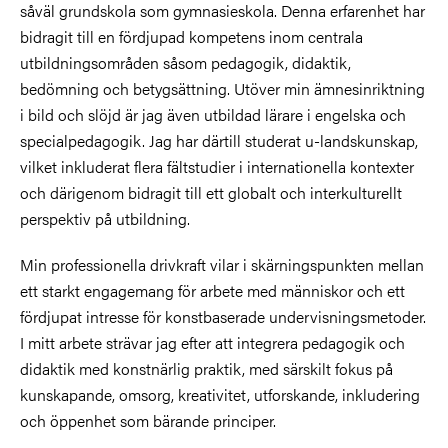
såväl grundskola som gymnasieskola. Denna erfarenhet har
bidragit till en fördjupad kompetens inom centrala
utbildningsområden såsom pedagogik, didaktik,
bedömning och betygsättning. Utöver min ämnesinriktning
i bild och slöjd är jag även utbildad lärare i engelska och
specialpedagogik. Jag har därtill studerat u-landskunskap,
vilket inkluderat flera fältstudier i internationella kontexter
och därigenom bidragit till ett globalt och interkulturellt
perspektiv på utbildning.
Min professionella drivkraft vilar i skärningspunkten mellan
ett starkt engagemang för arbete med människor och ett
fördjupat intresse för konstbaserade undervisningsmetoder.
I mitt arbete strävar jag efter att integrera pedagogik och
didaktik med konstnärlig praktik, med särskilt fokus på
kunskapande, omsorg, kreativitet, utforskande, inkludering
och öppenhet som bärande principer.