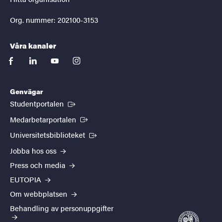
Org. nummer: 202100-3153
Våra kanaler
facebook
linkedin
youtube
instagram
Genvägar
(Extern länk)
Studentportalen
(Extern länk)
Medarbetarportalen
(Extern länk)
Universitetsbiblioteket
Jobba hos oss
Press och media
EUTOPIA
Om webbplatsen
Behandling av personuppgifter