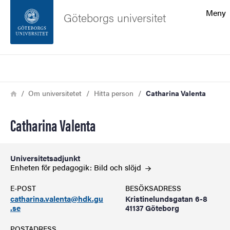
Sökfunktionen
Meny
Göteborgs universitet
Sidfoten
Sök
Kontakta universitetet
Länkstig
Hem
Om universitetet
Hitta person
Catharina Valenta
Om webbplatsen
Catharina Valenta
Universitetsadjunkt
Enheten för pedagogik: Bild och
slöjd
E-POST
BESÖKSADRESS
catharina.valenta@hdk.gu
Kristinelundsgatan 6-8
.se
41137 Göteborg
POSTADRESS