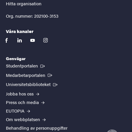
Hitta organisation
Org. nummer: 202100-3153
Våra kanaler
facebook
linkedin
youtube
instagram
Genvägar
(Extern länk)
Studentportalen
(Extern länk)
Medarbetarportalen
(Extern länk)
Universitetsbiblioteket
Jobba hos oss
Press och media
EUTOPIA
Om webbplatsen
Behandling av personuppgifter