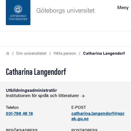
Sökfunktionen
Meny
Göteborgs universitet
Sidfoten
Sök
Kontakta universitetet
Länkstig
Hem
Om universitetet
Hitta person
Catharina Langendorf
Om webbplatsen
Catharina Langendorf
Utbildningsadministratör
Institutionen för språk och
litteraturer
Telefon
E-POST
031-786 46 19
catharina.langendorf@spr
ak.gu.se
BESÖKSADRESS
POSTADRESS