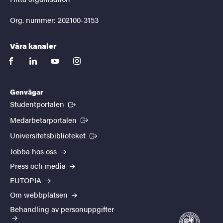
Org. nummer: 202100-3153
Våra kanaler
facebook
linkedin
youtube
instagram
Genvägar
(Extern länk)
Studentportalen
(Extern länk)
Medarbetarportalen
(Extern länk)
Universitetsbiblioteket
Jobba hos oss
Press och media
EUTOPIA
Om webbplatsen
Behandling av personuppgifter