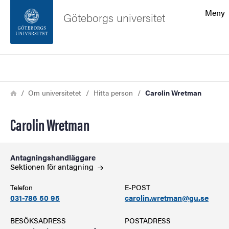
Sökfunktionen
Meny
Göteborgs universitet
Sidfoten
Sök
Kontakta universitetet
Länkstig
Hem
Om universitetet
Hitta person
Carolin Wretman
Om webbplatsen
Carolin Wretman
Antagningshandläggare
Sektionen för
antagning
Telefon
E-POST
031-786 50 95
carolin.wretman@gu.se
BESÖKSADRESS
POSTADRESS