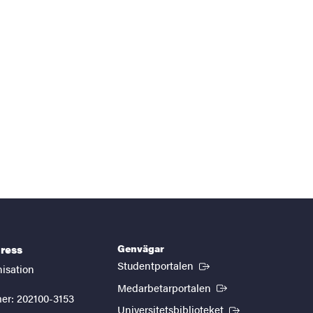
Genvägar
ress
(Extern länk)
Studentportalen
nisation
(Extern länk)
Medarbetarportalen
er: 202100-3153
(Extern länk)
Universitetsbiblioteket