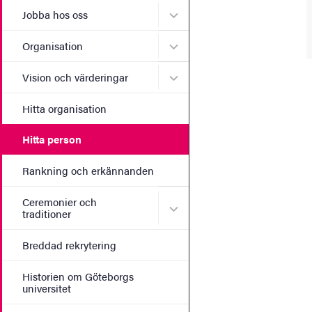
Undermeny för Jobba hos 
Jobba hos oss
Undermeny för Organisati
Organisation
Undermeny för Vision och 
Vision och värderingar
Hitta organisation
Hitta person
Rankning och erkännanden
Ceremonier och
Undermeny för Ceremonier 
traditioner
Breddad rekrytering
Historien om Göteborgs
universitet