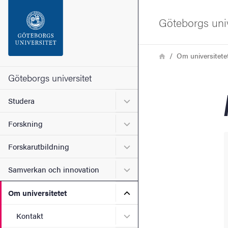
Sökfunktionen
Göteborgs univ
Sidfoten
Länkstig
Hem
Om universitete
Kontakta universitetet
Göteborgs universitet
Undermeny för Studera
Studera
Om webbplatsen
Undermeny för Forskning
Forskning
Undermeny för Forskarutbi
Forskarutbildning
Undermeny för Samverkan 
Samverkan och innovation
Undermeny för Om universi
Om universitetet
Undermeny för Kontakt
Kontakt