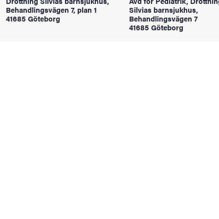
Drottning Silvias barnsjukhus,
Avd för Pediatrik, Drottni
oss
Behandlingsvägen 7, plan 1
Silvias barnsjukhus,
41685 Göteborg
Behandlingsvägen 7
41685 Göteborg
on
värderingar
och traditioner