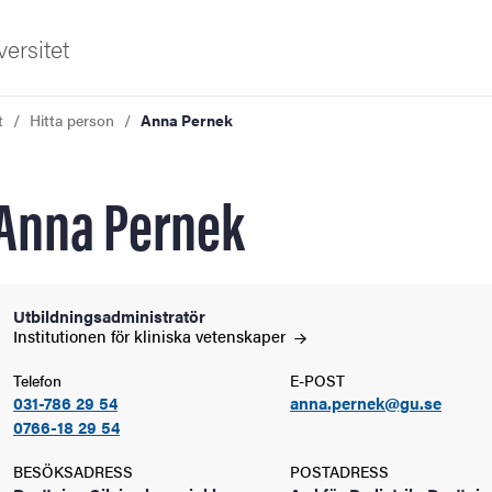
ersitet
t
Hitta person
Anna Pernek
Anna Pernek
ldning
Utbildningsadministratör
Institutionen för kliniska
vetenskaper
och innovation
Telefon
E-POST
031-786 29 54
anna.pernek@gu.se
tetet
0766-18 29 54
BESÖKSADRESS
POSTADRESS