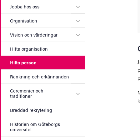
Undermeny för Jobba hos 
Jobba hos oss
Undermeny för Organisati
Organisation
Undermeny för Vision och 
Vision och värderingar
Hitta organisation
J
Hitta person
p
Rankning och erkännanden
p
Ceremonier och
M
Undermeny för Ceremonier 
traditioner
k
Breddad rekrytering
Historien om Göteborgs
universitet