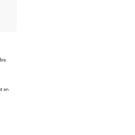
åra
mt en
.