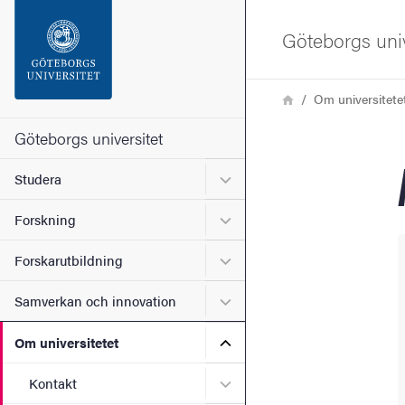
Sökfunktionen
Göteborgs univ
Sidfoten
Länkstig
Hem
Om universitete
Kontakta universitetet
Göteborgs universitet
Undermeny för Studera
Studera
Om webbplatsen
Undermeny för Forskning
Forskning
Undermeny för Forskarutbi
Forskarutbildning
Undermeny för Samverkan 
Samverkan och innovation
Undermeny för Om universi
Om universitetet
Undermeny för Kontakt
Kontakt