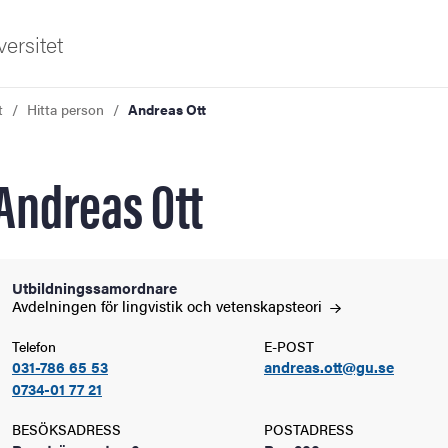
ersitet
t
Hitta person
Andreas Ott
Andreas Ott
ldning
Utbildningssamordnare
Avdelningen för lingvistik och
vetenskapsteori
och innovation
Telefon
E-POST
031-786 65 53
andreas.ott@gu.se
tetet
0734-01 77 21
BESÖKSADRESS
POSTADRESS