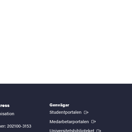
Genvägar
ress
(Extern länk)
Studentportalen
nisation
(Extern länk)
Medarbetarportalen
er: 202100-3153
(Extern länk)
Universitetsbiblioteket