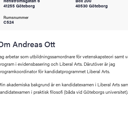
Renströmsgatan 6
Box 200
oss
41255 Göteborg
40530 Göteborg
Rumsnummer
on
C524
värderingar
Om Andreas Ott
ag arbetar som utbildningssamordnare för vetenskapsteori samt v
rogram i evidensbasering och Liberal Arts. Därutöver är jag
rogramkoordinator för kandidatprogrammet Liberal Arts.
in akademiska bakgrund är en kandidatexamen i Liberal Arts sa
och traditioner
andidatexamen i praktisk filosofi (båda vid Göteborgs universitet)