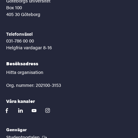
Göteborgs universitet
Box 100
405 30 Göteborg
Telefonväxel
031-786 00 00
Helgfria vardagar 8-16
Besöksadress
Hitta organisation
Org. nummer: 202100-3153
Våra kanaler
facebook
linkedin
youtube
instagram
Genvägar
(Extern länk)
Studentportalen