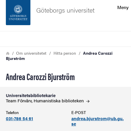
Sökfunktionen
Meny
Göteborgs universitet
Sidfoten
Sök
Kontakta universitetet
Länkstig
Hem
Om universitetet
Hitta person
Andrea Carozzi
Bjurström
Om webbplatsen
Andrea Carozzi Bjurström
Universitetsbibliotekarie
Team Förvärv, Humanistiska
biblioteken
Telefon
E-POST
031-786 54 61
andrea.bjurstrom@ub.gu.
se