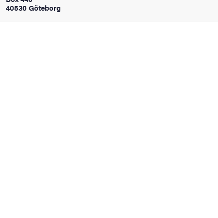
40530 Göteborg
oss
on
värderingar
och traditioner