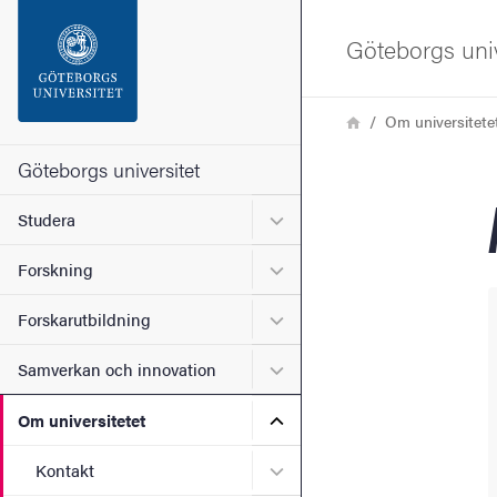
Sökfunktionen
Göteborgs univ
Sidfoten
Länkstig
Hem
Om universitete
Kontakta universitetet
Göteborgs universitet
Undermeny för Studera
Studera
Om webbplatsen
Undermeny för Forskning
Forskning
Undermeny för Forskarutbi
Forskarutbildning
Undermeny för Samverkan 
Samverkan och innovation
Undermeny för Om universi
Om universitetet
Undermeny för Kontakt
Kontakt