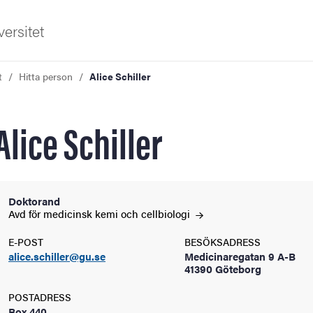
ersitet
t
Hitta person
Alice Schiller
Alice Schiller
ldning
Doktorand
Avd för medicinsk kemi och
cellbiologi
och innovation
E-POST
BESÖKSADRESS
alice.schiller@gu.se
Medicinaregatan 9 A-B
tetet
41390 Göteborg
POSTADRESS
Box 440