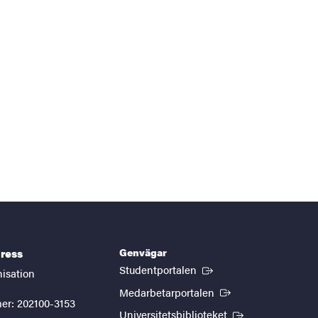
Genvägar
ress
(Extern länk)
Studentportalen
nisation
(Extern länk)
Medarbetarportalen
er: 202100-3153
(Extern länk)
Universitetsbiblioteket