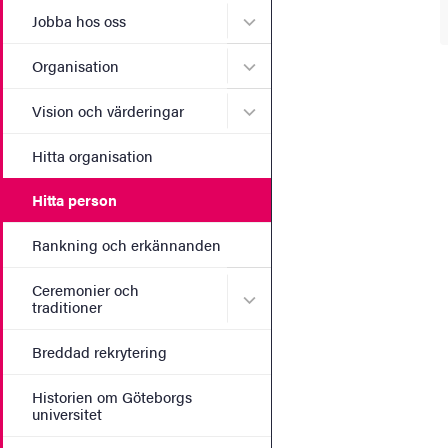
Undermeny för Jobba hos 
Jobba hos oss
Undermeny för Organisati
Organisation
Undermeny för Vision och 
Vision och värderingar
Hitta organisation
Hitta person
Rankning och erkännanden
Ceremonier och
Undermeny för Ceremonier 
traditioner
Breddad rekrytering
Historien om Göteborgs
universitet