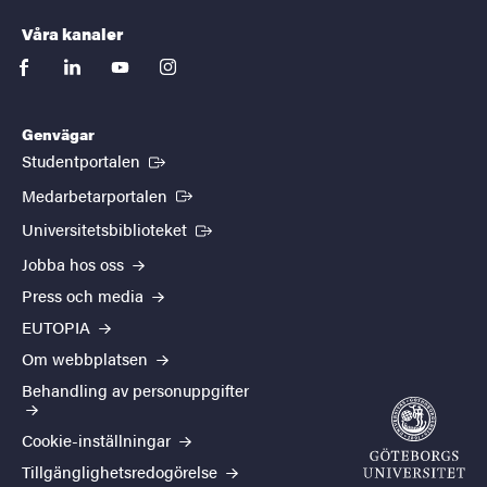
Våra kanaler
facebook
linkedin
youtube
instagram
Genvägar
(Extern länk)
Studentportalen
(Extern länk)
Medarbetarportalen
(Extern länk)
Universitetsbiblioteket
Jobba hos oss
Press och media
EUTOPIA
Om webbplatsen
Behandling av personuppgifter
Cookie-inställningar
Tillgänglighetsredogörelse