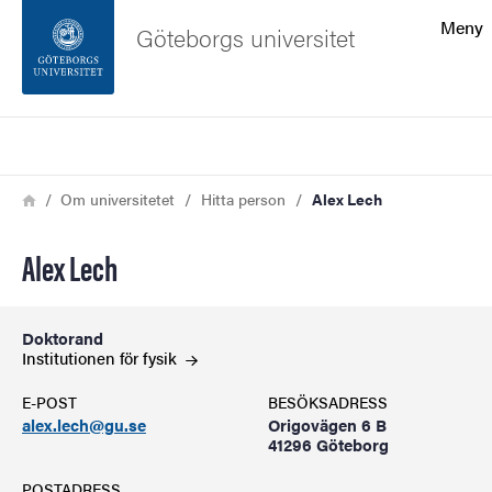
Sökfunktionen
Meny
Göteborgs universitet
Sidfoten
Sök
Kontakta universitetet
Länkstig
Hem
Om universitetet
Hitta person
Alex Lech
Om webbplatsen
Alex Lech
Doktorand
Institutionen för
fysik
E-POST
BESÖKSADRESS
alex.lech@gu.se
Origovägen 6 B
41296 Göteborg
POSTADRESS