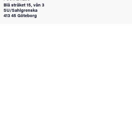
Blå stråket 15, vån 3
oss
SU/Sahlgrenska
413 45 Göteborg
on
värderingar
och traditioner