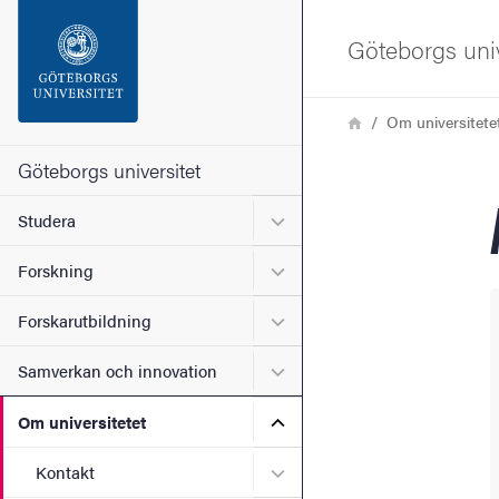
Sökfunktionen
Göteborgs univ
Sidfoten
Länkstig
Hem
Om universitete
Kontakta universitetet
Göteborgs universitet
Undermeny för Studera
Studera
Om webbplatsen
Undermeny för Forskning
Forskning
Undermeny för Forskarutbi
Forskarutbildning
Undermeny för Samverkan 
Samverkan och innovation
Undermeny för Om universi
Om universitetet
Undermeny för Kontakt
Kontakt