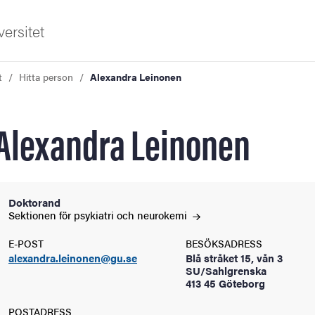
ersitet
t
Hitta person
Alexandra Leinonen
Alexandra Leinonen
ldning
Doktorand
Sektionen för psykiatri och
neurokemi
och innovation
E-POST
BESÖKSADRESS
alexandra.leinonen@gu.se
Blå stråket 15, vån 3
tetet
SU/Sahlgrenska
413 45 Göteborg
POSTADRESS