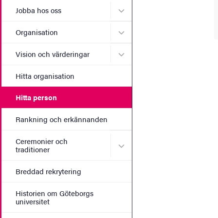
Undermeny för Jobba hos 
Jobba hos oss
Undermeny för Organisati
Organisation
Undermeny för Vision och 
Vision och värderingar
Hitta organisation
Hitta person
Rankning och erkännanden
Ceremonier och
Undermeny för Ceremonier 
traditioner
Breddad rekrytering
Historien om Göteborgs
universitet