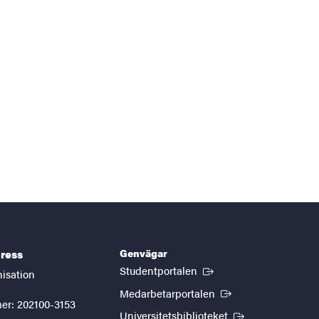
Genvägar
ress
(Extern länk)
Studentportalen
nisation
(Extern länk)
Medarbetarportalen
er: 202100-3153
(Extern länk)
Universitetsbiblioteket