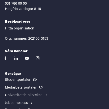
031-786 00 00
Helgfria vardagar 8-16
Besöksadress
Hitta organisation
Org. nummer: 202100-3153
Våra kanaler
facebook
linkedin
youtube
instagram
Genvägar
(Extern länk)
Studentportalen
(Extern länk)
Medarbetarportalen
(Extern länk)
Universitetsbiblioteket
Jobba hos oss