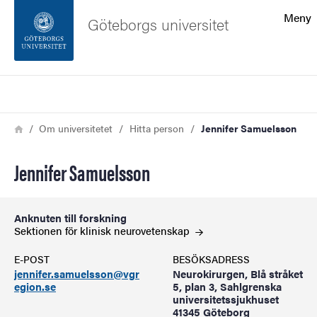
Sökfunktionen
Meny
Göteborgs universitet
Sidfoten
Sök
Kontakta universitetet
Länkstig
Hem
Om universitetet
Hitta person
Jennifer Samuelsson
Om webbplatsen
Jennifer Samuelsson
Anknuten till forskning
Sektionen för klinisk
neurovetenskap
E-POST
BESÖKSADRESS
jennifer.samuelsson@vgr
Neurokirurgen, Blå stråket
egion.se
5, plan 3, Sahlgrenska
universitetssjukhuset
41345 Göteborg