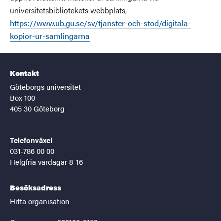
universitetsbibliotekets webbplats,
https://www.ub.gu.se/sv/tjanster-och-stod/digitala-
kopior-ur-samlingarna
Kontakt
Göteborgs universitet
Box 100
405 30 Göteborg
Telefonväxel
031-786 00 00
Helgfria vardagar 8-16
Besöksadress
Hitta organisation