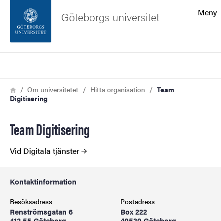
Sökfunktionen
Meny
Göteborgs universitet
Sidfoten
Sök
Kontakta universitetet
Länkstig
Hem
Om universitetet
Hitta organisation
Team
Digitisering
Om webbplatsen
Team Digitisering
Vid Digitala tjänster
Kontaktinformation
Besöksadress
Postadress
Renströmsgatan 6
Box 222
412 55 Göteborg
40530 Göteborg