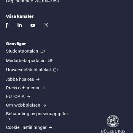
Org. nummer: 202100-3153
Våra kanaler
facebook
linkedin
youtube
instagram
Genvägar
(Extern länk)
Studentportalen
(Extern länk)
Medarbetarportalen
(Extern länk)
Universitetsbiblioteket
Jobba hos oss
Press och media
EUTOPIA
Om webbplatsen
Behandling av personuppgifter
Cookie-inställningar