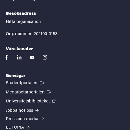
Besöksadress
Hitta organisation
Org. nummer: 202100-3153
Våra kanaler
facebook
linkedin
youtube
instagram
Genvägar
(Extern länk)
Studentportalen
(Extern länk)
Medarbetarportalen
(Extern länk)
Universitetsbiblioteket
Jobba hos oss
Press och media
EUTOPIA