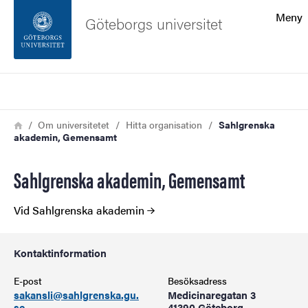
Sökfunktionen
Meny
Göteborgs universitet
Sidfoten
Sök
Kontakta universitetet
Länkstig
Hem
Om universitetet
Hitta organisation
Sahlgrenska
akademin, Gemensamt
Om webbplatsen
Sahlgrenska akademin, Gemensamt
Vid Sahlgrenska akademin
Kontaktinformation
E-post
Besöksadress
sakansli@sahlgrenska.gu.
Medicinaregatan 3
se
41390 Göteborg