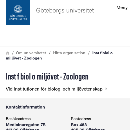
Sökfunktionen
Meny
Göteborgs universitet
Sidfoten
Sök
Kontakta universitetet
Länkstig
Hem
Om universitetet
Hitta organisation
Inst f biol o
miljövet - Zoologen
Om webbplatsen
Inst f biol o miljövet - Zoologen
Vid Institutionen för biologi och miljövetenskap
Kontaktinformation
Besöksadress
Postadress
Medicinaregatan 7B
Box 463
413 90 Göteborg
405 30 Göteborg