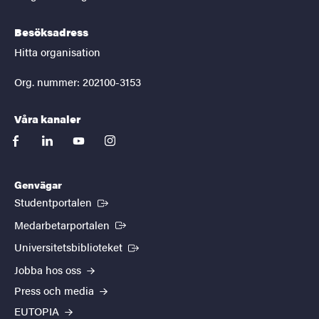
Besöksadress
Hitta organisation
Org. nummer: 202100-3153
Våra kanaler
facebook
linkedin
youtube
instagram
Genvägar
(Extern länk)
Studentportalen
(Extern länk)
Medarbetarportalen
(Extern länk)
Universitetsbiblioteket
Jobba hos oss
Press och media
EUTOPIA