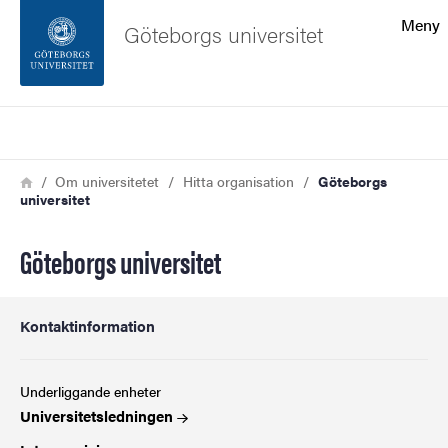
Sökfunktionen
Meny
Göteborgs universitet
Sidfoten
Sök
Kontakta universitetet
Länkstig
Hem
Om universitetet
Hitta organisation
Göteborgs
universitet
Om webbplatsen
Göteborgs universitet
Kontaktinformation
Underliggande enheter
Universitetsledningen