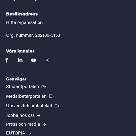
Besöksadress
Hitta organisation
Org. nummer: 202100-3153
Våra kanaler
facebook
linkedin
youtube
instagram
Genvägar
(Extern länk)
Studentportalen
(Extern länk)
Medarbetarportalen
(Extern länk)
Universitetsbiblioteket
Jobba hos oss
Press och media
EUTOPIA