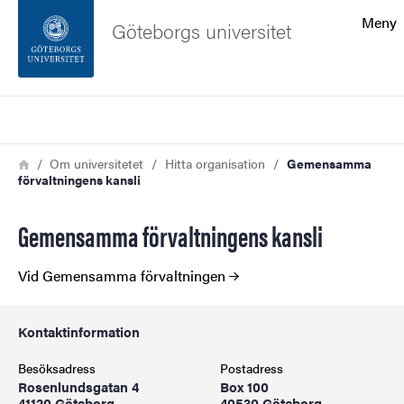
Sökfunktionen
Meny
Göteborgs universitet
Sidfoten
Sök
Kontakta universitetet
Länkstig
Hem
Om universitetet
Hitta organisation
Gemensamma
förvaltningens kansli
Om webbplatsen
Gemensamma förvaltningens kansli
Vid Gemensamma förvaltningen
Kontaktinformation
Besöksadress
Postadress
Rosenlundsgatan 4
Box 100
41120 Göteborg
40530 Göteborg