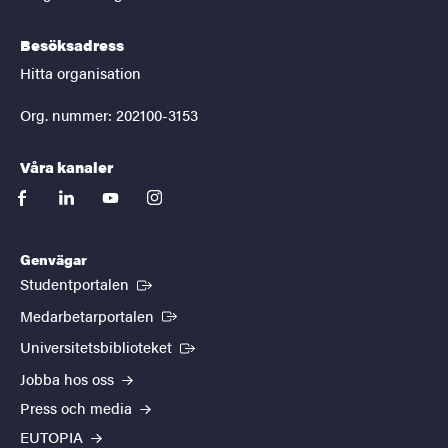
Besöksadress
Hitta organisation
Org. nummer: 202100-3153
Våra kanaler
facebook
linkedin
youtube
instagram
Genvägar
(Extern länk)
Studentportalen
(Extern länk)
Medarbetarportalen
(Extern länk)
Universitetsbiblioteket
Jobba hos oss
Press och media
EUTOPIA