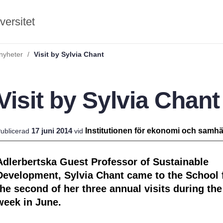
versitet
 nyheter
Visit by Sylvia Chant
Visit by Sylvia Chant
17 juni 2014
Institutionen för ekonomi och
samhä
ublicerad
vid
ldning
Adlerbertska Guest Professor of Sustainable
och innovation
Development, Sylvia Chant came to the School 
tetet
the second of her three annual visits during the 
week in June.