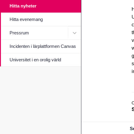
Hitta nyheter
H
U
Hitta evenemang
c
Undermeny för Pressrum
t
Pressrum
v
Incidenten i lärplattformen Canvas
w
g
Universitet i en orolig värld
s
i
S