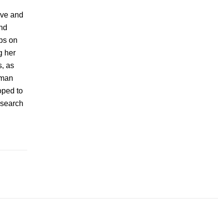
ove and
and
ips on
g her
s, as
uman
oped to
esearch