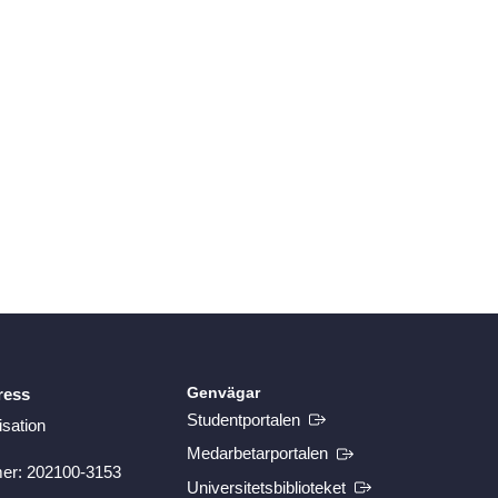
Genvägar
ress
(Extern länk)
Studentportalen
isation
(Extern länk)
Medarbetarportalen
er: 202100-3153
(Extern länk)
Universitetsbiblioteket