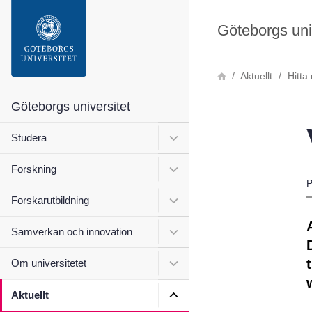
Sökfunktionen
Göteborgs uni
Sidfoten
Länkstig
Hem
Aktuellt
Hitta
Kontakta universitetet
Göteborgs universitet
Undermeny för Studera
Studera
Om webbplatsen
Undermeny för Forskning
Forskning
P
Undermeny för Forskarutbi
Forskarutbildning
Undermeny för Samverkan 
Samverkan och innovation
Undermeny för Om universi
Om universitetet
Undermeny för Aktuellt
Aktuellt