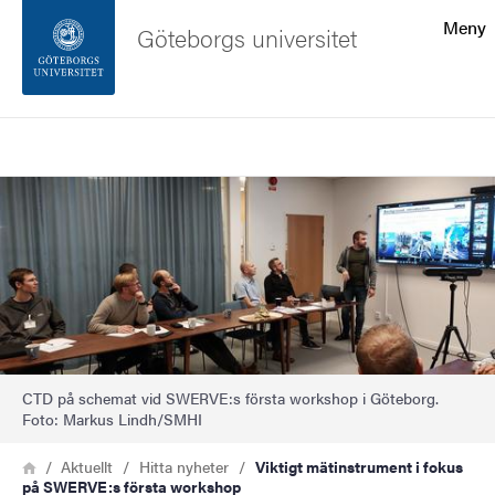
Sökfunktionen
Meny
Göteborgs universitet
Sidfoten
Sök
Kontakta universitetet
Bild
Om webbplatsen
CTD på schemat vid SWERVE:s första workshop i Göteborg.
Foto: Markus Lindh/SMHI
Länkstig
Hem
Aktuellt
Hitta nyheter
Viktigt mätinstrument i fokus
på SWERVE:s första workshop