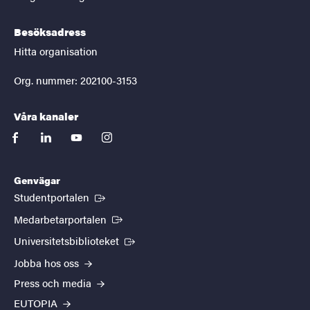
Besöksadress
Hitta organisation
Org. nummer: 202100-3153
Våra kanaler
facebook
linkedin
youtube
instagram
Genvägar
(Extern länk)
Studentportalen
(Extern länk)
Medarbetarportalen
(Extern länk)
Universitetsbiblioteket
Jobba hos oss
Press och media
EUTOPIA