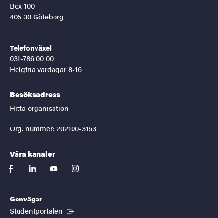
Box 100
405 30 Göteborg
Telefonväxel
031-786 00 00
Helgfria vardagar 8-16
Besöksadress
Hitta organisation
Org. nummer: 202100-3153
Våra kanaler
facebook
linkedin
youtube
instagram
Genvägar
(Extern länk)
Studentportalen