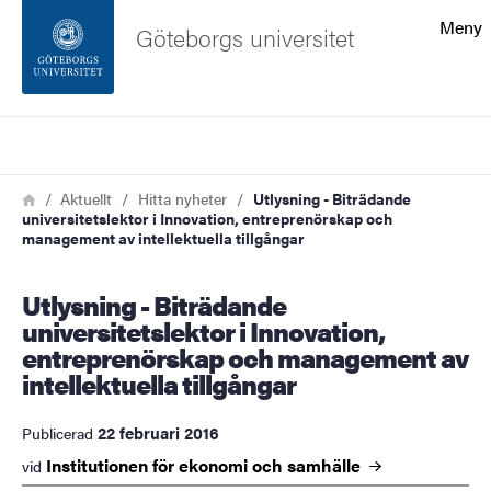
Sökfunktionen
Meny
Göteborgs universitet
Sidfoten
Sök
Kontakta universitetet
Länkstig
Hem
Aktuellt
Hitta nyheter
Utlysning - Biträdande
universitetslektor i Innovation, entreprenörskap och
Om webbplatsen
management av intellektuella tillgångar
Utlysning - Biträdande
universitetslektor i Innovation,
entreprenörskap och management av
intellektuella tillgångar
22 februari 2016
Publicerad
Institutionen för ekonomi och
samhälle
vid