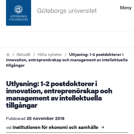
Sökfunktionen
Meny
Göteborgs universitet
Sidfoten
Sök
Kontakta universitetet
Länkstig
Hem
Aktuellt
Hitta nyheter
Utlysning: 1-2 postdoktorer i
innovation, entreprenörskap och management av intellektuella
Om webbplatsen
tillgångar
Utlysning: 1-2 postdoktorer i
innovation, entreprenörskap och
management av intellektuella
tillgångar
20 november 2019
Publicerad
Institutionen för ekonomi och
samhälle
vid