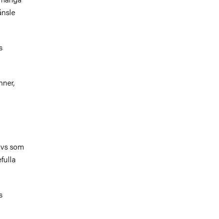
änsle
s
nner,
avs som
fulla
s