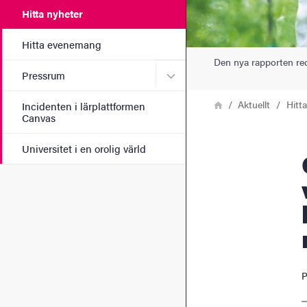
Hitta nyheter
Hitta evenemang
Den nya rapporten re
Undermeny för Pressrum
Pressrum
Länkstig
Hem
Aktuellt
Hitt
Incidenten i lärplattformen
Canvas
Universitet i en orolig värld
Om vi int
P