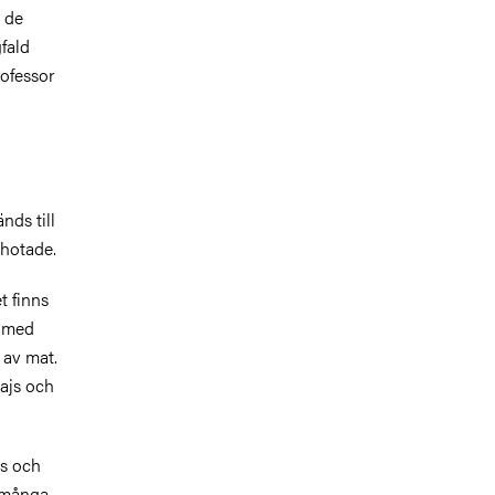
 de
fald
ofessor
nds till
 hotade.
t finns
s med
 av mat.
majs och
ps och
å många