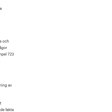
ga
as och
ågor
empel 723
ning av
t
de fakta