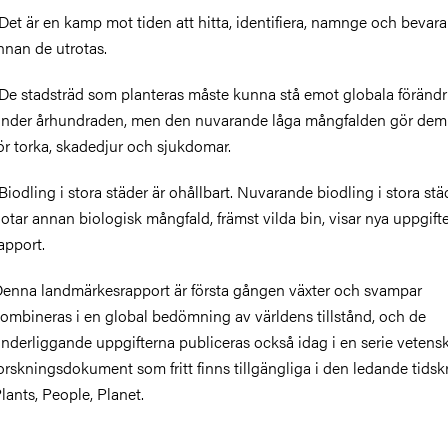
Det är en kamp mot tiden att hitta, identifiera, namnge och bevara
nnan de utrotas.
De stadsträd som planteras måste kunna stå emot globala förändr
nder århundraden, men den nuvarande låga mångfalden gör dem
ör torka, skadedjur och sjukdomar.
Biodling i stora städer är ohållbart. Nuvarande biodling i stora stä
otar annan biologisk mångfald, främst vilda bin, visar nya uppgifter
apport.
enna landmärkesrapport är första gången växter och svampar
ombineras i en global bedömning av världens tillstånd, och de
nderliggande uppgifterna publiceras också idag i en serie vetens
orskningsdokument som fritt finns tillgängliga i den ledande tidskr
lants, People, Planet.