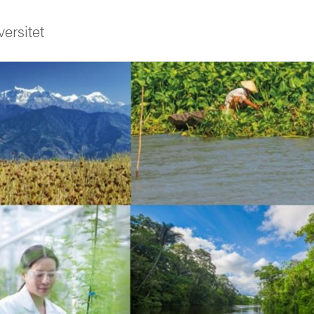
ersitet
ldning
och innovation
tetet