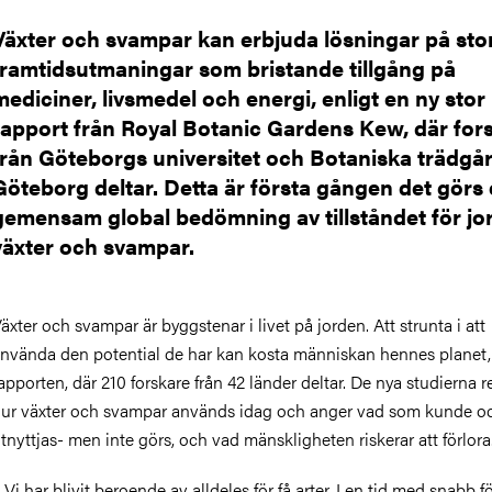
Växter och svampar kan erbjuda lösningar på sto
framtidsutmaningar som bristande tillgång på
mediciner, livsmedel och energi, enligt en ny stor
rapport från Royal Botanic Gardens Kew, där for
från Göteborgs universitet och Botaniska trädgår
Göteborg deltar. Detta är första gången det görs
gemensam global bedömning av tillståndet för jo
växter och svampar.
äxter och svampar är byggstenar i livet på jorden. Att strunta i att
nvända den potential de har kan kosta människan hennes planet, 
apporten, där 210 forskare från 42 länder deltar. De nya studierna 
ur växter och svampar används idag och anger vad som kunde o
tnyttjas- men inte görs, och vad mänskligheten riskerar att förlora
 Vi har blivit beroende av alldeles för få arter. I en tid med snabb f