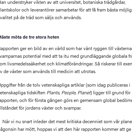
an understryker vikten av att universitet, botaniska trädgårdar,
lantskolor och leverantörer samarbetar för att få fram bästa möjli
valitet på de träd som säljs och används.
åste möta de tre stora hoten
apporten ger en bild av en värld som har vänt ryggen till växtern
vamparnas potential med att ta itu med grundläggande globala fr
om livsmedelssäkerhet och klimatförändringar. Så riskerar till ex
v de växter som används till medicin att utrotas.
ppgifter från de tolv vetenskapliga artiklar (som idag publiceras i
etenskapliga tidskiften
Plants, People, Planet
) ligger till grund för
apporten, och för första gången görs en gemensam global bedöm
illståndet för jordens växter och svampar.
 När vi nu snart inleder det mest kritiska decenniet som vår plane
ågonsin har mött, hoppas vi att den här rapporten kommer att ge 