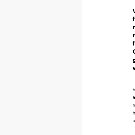
V
a
r
h
u
–