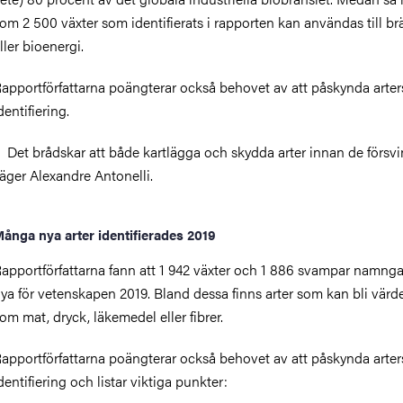
om 2 500 växter som identifierats i rapporten kan användas till br
ller bioenergi.
apportförfattarna poängterar också behovet av att påskynda arter
dentifiering.
 Det brådskar att både kartlägga och skydda arter innan de försvi
äger Alexandre Antonelli.
ånga nya arter identifierades 2019
apportförfattarna fann att 1 942 växter och 1 886 svampar namng
ya för vetenskapen 2019. Bland dessa finns arter som kan bli värde
om mat, dryck, läkemedel eller fibrer.
apportförfattarna poängterar också behovet av att påskynda arter
dentifiering och listar viktiga punkter: