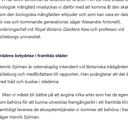
iologisk mångfald misslyckas vi därför med att komma åt den skat
om den biologiska mångfalden erbjuder och som kan vara en räd
ör oss och kommande generationer, säger Alexandre Antonelli,
orskningschef vid
Royal Botanic Gardens Kew
och professor vid
öteborgs universitet.
rädens betydelse i framtida städer
enrik Sjöman är vetenskaplig intendent vid Botaniska trädgården
öteborg och medförfattare till rapporten. Han poängterar att det ä
ed träd och buskar i städerna.
 Men vi måste bli bättre på att avgöra vilka arter som har de ege
om behövs för att kunna utvecklas framgångsrikt i ett framtida kl
amtidigt leverera de ekosystemtjänster vi kommer att behöva i fra
äger Henrik Sjöman.