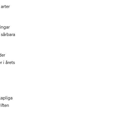
 arter
ingar
 sårbara
der
 i årets
kapliga
iften