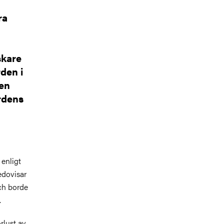
ra
skare
den i
 en
rdens
enligt
redovisar
ch borde
.
örlust av