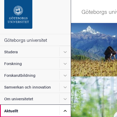
Sökfunktionen
Göteborgs univ
Sidfoten
Bild
Kontakta universitetet
Göteborgs universitet
Undermeny för Studera
Studera
Om webbplatsen
Undermeny för Forskning
Forskning
Undermeny för Forskarutbi
Forskarutbildning
Undermeny för Samverkan 
Samverkan och innovation
Undermeny för Om universi
Om universitetet
Undermeny för Aktuellt
Aktuellt