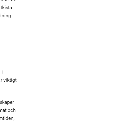
tkista
dning
 i
r viktigt
nskaper
imat och
mtiden,