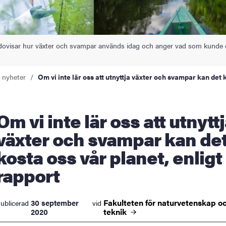
dovisar hur växter och svampar används idag och anger vad som kunde o
a nyheter
Om vi inte lär oss att utnyttja växter och svampar kan det 
e lär oss att utnyttja
växter och svampar kan de
kosta oss vår planet, enligt
rapport
Fakulteten för naturvetenskap o
30 september
ublicerad
vid
teknik
2020