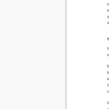
s
t
o
A
T
N
m
M
t
e
O
v
I
v