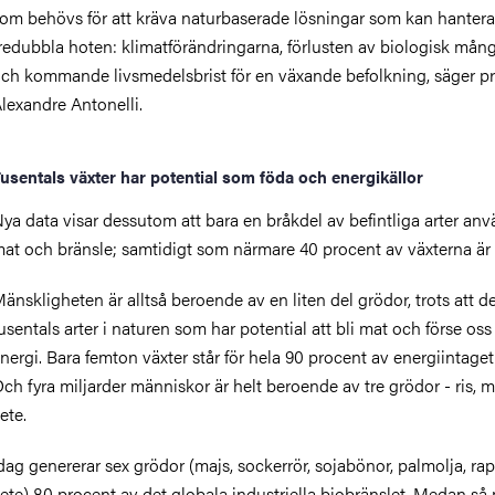
om behövs för att kräva naturbaserade lösningar som kan hantera
redubbla hoten: klimatförändringarna, förlusten av biologisk mång
ch kommande livsmedelsbrist för en växande befolkning, säger pr
lexandre Antonelli.
usentals växter har potential som föda och energikällor
ya data visar dessutom att bara en bråkdel av befintliga arter anvä
at och bränsle; samtidigt som närmare 40 procent av växterna är
änskligheten är alltså beroende av en liten del grödor, trots att de
usentals arter i naturen som har potential att bli mat och förse os
nergi. Bara femton växter står för hela 90 procent av energiintaget
ch fyra miljarder människor är helt beroende av tre grödor - ris, 
ete.
dag genererar sex grödor (majs, sockerrör, sojabönor, palmolja, ra
ete) 80 procent av det globala industriella biobränslet. Medan s