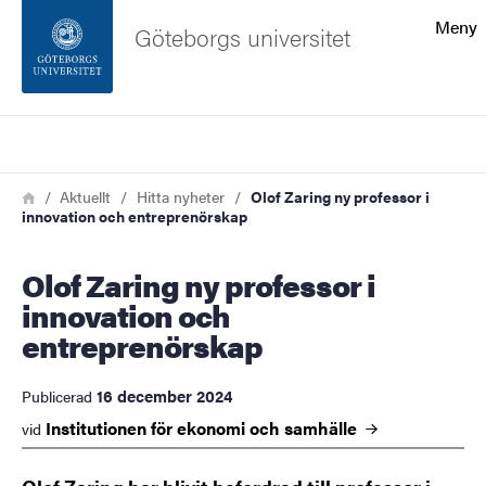
Sökfunktionen
Meny
Göteborgs universitet
Sidfoten
Sök
Kontakta universitetet
Länkstig
Hem
Aktuellt
Hitta nyheter
Olof Zaring ny professor i
innovation och entreprenörskap
Om webbplatsen
Olof Zaring ny professor i
innovation och
entreprenörskap
16 december 2024
Publicerad
Institutionen för ekonomi och
samhälle
vid