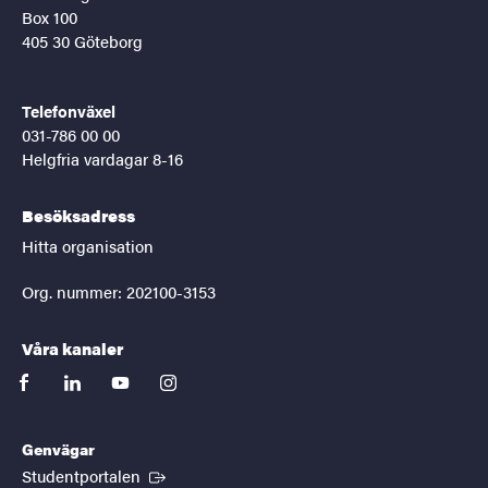
Box 100
405 30 Göteborg
Telefonväxel
031-786 00 00
Helgfria vardagar 8-16
Besöksadress
Hitta organisation
Org. nummer: 202100-3153
Våra kanaler
facebook
linkedin
youtube
instagram
Genvägar
(Extern länk)
Studentportalen