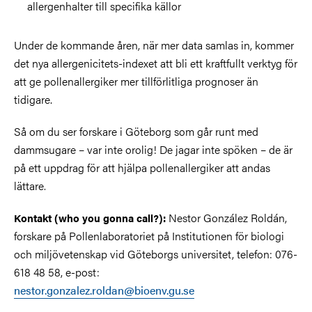
allergenhalter till specifika källor
Under de kommande åren, när mer data samlas in, kommer
det nya allergenicitets-indexet att bli ett kraftfullt verktyg för
att ge pollenallergiker mer tillförlitliga prognoser än
tidigare.
Så om du ser forskare i Göteborg som går runt med
dammsugare – var inte orolig! De jagar inte spöken – de är
på ett uppdrag för att hjälpa pollenallergiker att andas
lättare.
Nestor González Roldán,
Kontakt (who you gonna call?):
forskare på Pollenlaboratoriet på Institutionen för biologi
och miljövetenskap vid Göteborgs universitet, telefon: 076-
618 48 58, e-post:
nestor.gonzalez.roldan@bioenv.gu.se