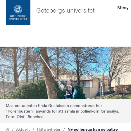
Sökfunktionen
Meny
Göteborgs universitet
Sidfoten
Sök
Kontakta universitetet
Bild
Om webbplatsen
Masterstudenten Frida Gustafsson demonstrerar hur
”Pollenbustern” används för att samla in pollenkorn för analys.
Foto: Olof Lönnehed
Länkstig
Hem
Aktuellt
Hitta nyheter
Ny pollensug kan ge bättre