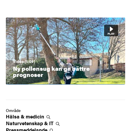
Video (1:09)
Ny pollensug kan ge bättre
prognoser
Område
Hälsa &
medicin
Naturvetenskap &
IT
Pressmeddelande