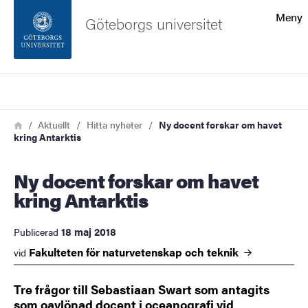
Sökfunktionen
Meny
Göteborgs universitet
Sidfoten
Sök
Kontakta universitetet
Länkstig
Hem
Aktuellt
Hitta nyheter
Ny docent forskar om havet
kring Antarktis
Om webbplatsen
Ny docent forskar om havet
kring Antarktis
18 maj 2018
Publicerad
Fakulteten för naturvetenskap och
teknik
vid
Tre frågor till Sebastiaan Swart som antagits
som oavlönad docent i oceanografi vid