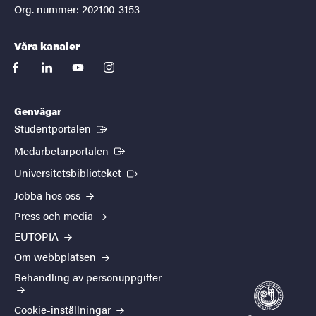
Org. nummer: 202100-3153
Våra kanaler
facebook
linkedin
youtube
instagram
Genvägar
(Extern länk)
Studentportalen
(Extern länk)
Medarbetarportalen
(Extern länk)
Universitetsbiblioteket
Jobba hos oss
Press och media
EUTOPIA
Om webbplatsen
Behandling av personuppgifter
Cookie-inställningar