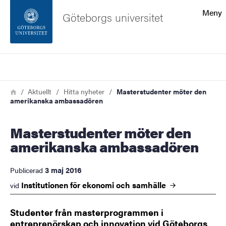
Sökfunktionen
Meny
Göteborgs universitet
Sidfoten
Sök
Kontakta universitetet
Länkstig
Hem
Aktuellt
Hitta nyheter
Masterstudenter möter den
amerikanska ambassadören
Om webbplatsen
Masterstudenter möter den
amerikanska ambassadören
3 maj 2016
Publicerad
Institutionen för ekonomi och
samhälle
vid
Studenter från masterprogrammen i
entreprenörskap och innovation vid Göteborgs