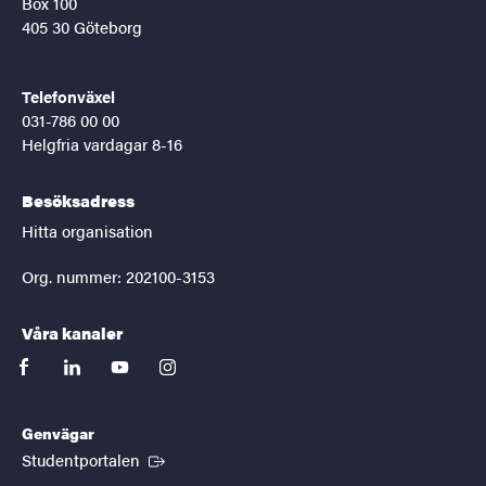
Box 100
405 30 Göteborg
Telefonväxel
031-786 00 00
Helgfria vardagar 8-16
Besöksadress
Hitta organisation
Org. nummer: 202100-3153
Våra kanaler
facebook
linkedin
youtube
instagram
Genvägar
(Extern länk)
Studentportalen