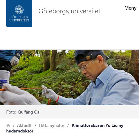
Sökfunktionen
Meny
Göteborgs universitet
Sidfoten
Sök
Kontakta universitetet
Bild
Om webbplatsen
Foto: Quifang Cai
Länkstig
Hem
Aktuellt
Hitta nyheter
Klimatforskaren Yu Liu ny
hedersdoktor