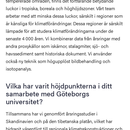
tempererade områden, finns det fortfarande betydande
luckor i tropiska, boreala och höghöjdszoner. Vårt team
arbetar med att minska dessa luckor, särskilt i regioner som
är känsliga för klimatförändringar. Dessa regioner är särskilt
lämpade för att studera klimatförändringarna under de
senaste 4 000 åren. Vi kombinerar data från årsringar med
andra proxykällor som iskärnor, stalagmiter, sjö- och
havssediment samt historiska dokument. Vi använder
också ny teknik som högupplöst bildbehandling och
isotopanalys.
Vilka har varit höjdpunkterna i ditt
samarbete med Göteborgs
universitet?
Tillsammans har vi genomfört årsringsstudier i
Skandinavien och på den tibetanska platån, vilket har
bidragit väsentligt till regionala klimatrekonstruktioner och