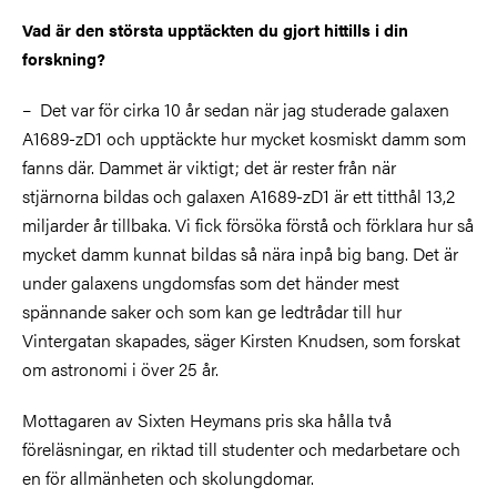
Vad är den största upptäckten du gjort hittills i din
forskning?
–
Det var för cirka 10 år sedan när jag studerade galaxen
A1689-zD1 och upptäckte hur mycket kosmiskt damm som
fanns där. Dammet är viktigt; det är rester från när
stjärnorna bildas och galaxen A1689-zD1 är ett titthål 13,2
miljarder år tillbaka. Vi fick försöka förstå och förklara hur så
mycket damm kunnat bildas så nära inpå big bang. Det är
under galaxens ungdomsfas som det händer mest
spännande saker och som kan ge ledtrådar till hur
Vintergatan skapades, säger Kirsten Knudsen, som forskat
om astronomi i över 25 år.
Mottagaren av Sixten Heymans pris ska hålla två
föreläsningar, en riktad till studenter och medarbetare och
en för allmänheten och skolungdomar.