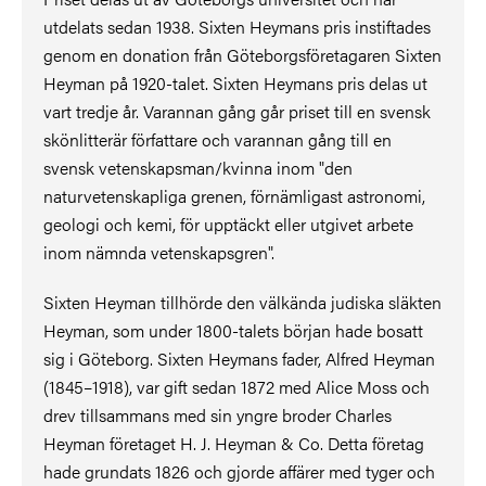
utdelats sedan 1938. Sixten Heymans pris instiftades
genom en donation från Göteborgsföretagaren Sixten
Heyman på 1920-talet. Sixten Heymans pris delas ut
vart tredje år. Varannan gång går priset till en svensk
skönlitterär författare och varannan gång till en
svensk vetenskapsman/kvinna inom "den
naturvetenskapliga grenen, förnämligast astronomi,
geologi och kemi, för upptäckt eller utgivet arbete
inom nämnda vetenskapsgren".
Sixten Heyman tillhörde den välkända judiska släkten
Heyman, som under 1800-talets början hade bosatt
sig i Göteborg. Sixten Heymans fader, Alfred Heyman
(1845–1918), var gift sedan 1872 med Alice Moss och
drev tillsammans med sin yngre broder Charles
Heyman företaget H. J. Heyman & Co. Detta företag
hade grundats 1826 och gjorde affärer med tyger och