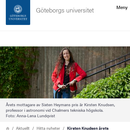
Sökfunktionen
Meny
Göteborgs universitet
Sidfoten
Sök
Kontakta universitetet
Bild
Om webbplatsen
Årets mottagare av Sixten Heymans pris är Kirsten Knudsen,
professor i astronomi vid Chalmers tekniska högskola.
Foto: Anna-Lena Lundqvist
Länkstig
Hem
Aktuellt
Hitta nyheter
Kirsten Knudsen årets