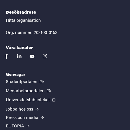
Besöksadress
Hitta organisation
Org. nummer: 202100-3153
Våra kanaler
facebook
linkedin
youtube
instagram
Genvägar
(Extern länk)
Studentportalen
(Extern länk)
Medarbetarportalen
(Extern länk)
Universitetsbiblioteket
Jobba hos oss
Press och media
EUTOPIA