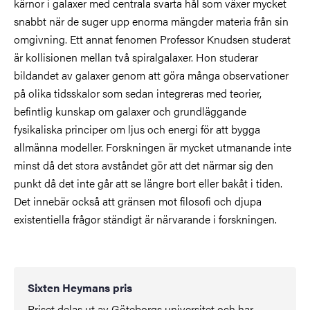
kärnor i galaxer med centrala svarta hål som växer mycket
snabbt när de suger upp enorma mängder materia från sin
omgivning. Ett annat fenomen Professor Knudsen studerat
är kollisionen mellan två spiralgalaxer. Hon studerar
bildandet av galaxer genom att göra många observationer
på olika tidsskalor som sedan integreras med teorier,
befintlig kunskap om galaxer och grundläggande
fysikaliska principer om ljus och energi för att bygga
allmänna modeller. Forskningen är mycket utmanande inte
minst då det stora avståndet gör att det närmar sig den
punkt då det inte går att se längre bort eller bakåt i tiden.
Det innebär också att gränsen mot filosofi och djupa
existentiella frågor ständigt är närvarande i forskningen.
Sixten Heymans pris
Priset delas ut av Göteborgs universitet och har