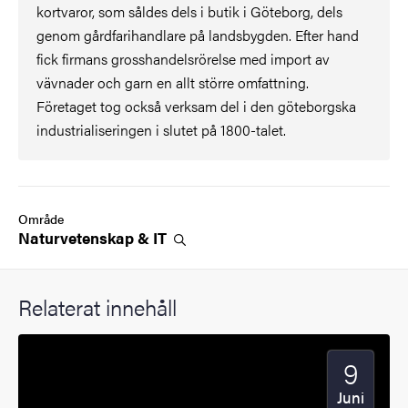
kortvaror, som såldes dels i butik i Göteborg, dels
genom gårdfarihandlare på landsbygden. Efter hand
fick firmans grosshandelsrörelse med import av
vävnader och garn en allt större omfattning.
Företaget tog också verksam del i den göteborgska
industrialiseringen i slutet på 1800-talet.
Område
Naturvetenskap &
IT
Relaterat innehåll
9
Startdatu
2025
Juni