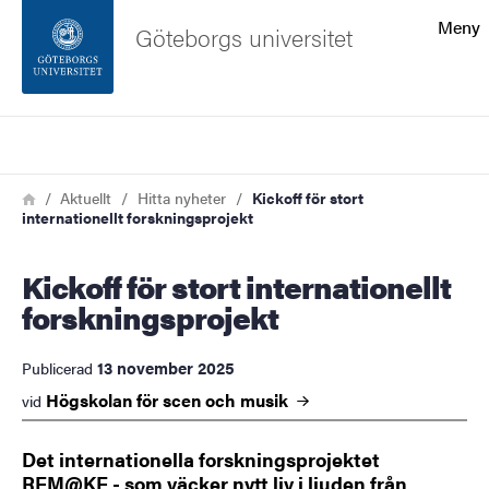
Sökfunktionen
Meny
Göteborgs universitet
Sidfoten
Sök
Kontakta universitetet
Länkstig
Hem
Aktuellt
Hitta nyheter
Kickoff för stort
internationellt forskningsprojekt
Om webbplatsen
Kickoff för stort internationellt
forskningsprojekt
13 november 2025
Publicerad
Högskolan för scen och
musik
vid
Det internationella forskningsprojektet
REM@KE - som väcker nytt liv i ljuden från