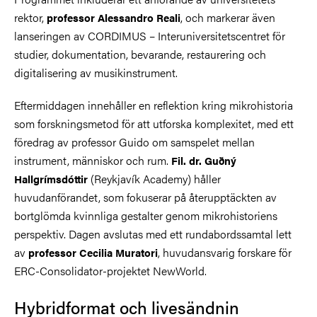
rektor,
, och markerar även
professor Alessandro Reali
lanseringen av CORDIMUS – Interuniversitetscentret för
studier, dokumentation, bevarande, restaurering och
digitalisering av musikinstrument.
Eftermiddagen innehåller en reflektion kring mikrohistoria
som forskningsmetod för att utforska komplexitet, med ett
föredrag av professor Guido om samspelet mellan
instrument, människor och rum.
Fil. dr. Guðný
(Reykjavík Academy) håller
Hallgrímsdóttir
huvudanförandet, som fokuserar på återupptäckten av
bortglömda kvinnliga gestalter genom mikrohistoriens
perspektiv. Dagen avslutas med ett rundabordssamtal lett
av
, huvudansvarig forskare för
professor Cecilia Muratori
ERC-Consolidator-projektet NewWorld.
Hybridformat och livesändnin