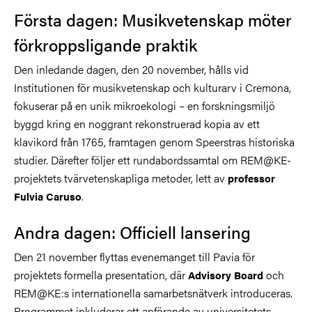
Första dagen: Musikvetenskap möter
förkroppsligande praktik
Den inledande dagen, den 20 november, hålls vid
Institutionen för musikvetenskap och kulturarv i Cremona,
fokuserar på en unik mikroekologi – en forskningsmiljö
byggd kring en noggrant rekonstruerad kopia av ett
klavikord från 1765, framtagen genom Speerstras historiska
studier. Därefter följer ett rundabordssamtal om REM@KE-
projektets tvärvetenskapliga metoder, lett av
professor
.
Fulvia Caruso
Andra dagen: Officiell lansering
Den 21 november flyttas evenemanget till Pavia för
projektets formella presentation, där
och
Advisory Board
REM@KE:s internationella samarbetsnätverk introduceras.
Programmet inkluderar ett anförande av universitetets