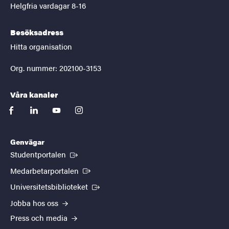
Helgfria vardagar 8-16
Besöksadress
Hitta organisation
Org. nummer: 202100-3153
Våra kanaler
facebook
linkedin
youtube
instagram
Genvägar
(Extern länk)
Studentportalen
(Extern länk)
Medarbetarportalen
(Extern länk)
Universitetsbiblioteket
Jobba hos oss
Press och media