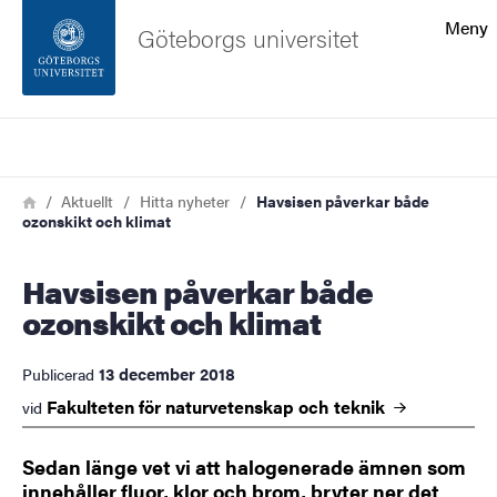
Sökfunktionen
Meny
Göteborgs universitet
Sidfoten
Sök
Kontakta universitetet
Länkstig
Hem
Aktuellt
Hitta nyheter
Havsisen påverkar både
ozonskikt och klimat
Om webbplatsen
Havsisen påverkar både
ozonskikt och klimat
13 december 2018
Publicerad
Fakulteten för naturvetenskap och
teknik
vid
Sedan länge vet vi att halogenerade ämnen som
innehåller fluor, klor och brom, bryter ner det