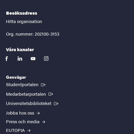
Besöksadress
Hitta organisation
Org. nummer: 202100-3153
Våra kanaler
facebook
linkedin
youtube
instagram
Genvägar
(Extern länk)
Studentportalen
(Extern länk)
Medarbetarportalen
(Extern länk)
Universitetsbiblioteket
Jobba hos oss
Press och media
EUTOPIA