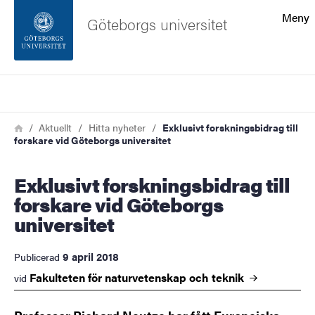
Sökfunktionen
Meny
Göteborgs universitet
Sidfoten
Sök
Kontakta universitetet
Länkstig
Hem
Aktuellt
Hitta nyheter
Exklusivt forskningsbidrag till
forskare vid Göteborgs universitet
Om webbplatsen
Exklusivt forskningsbidrag till
forskare vid Göteborgs
universitet
9 april 2018
Publicerad
Fakulteten för naturvetenskap och
teknik
vid