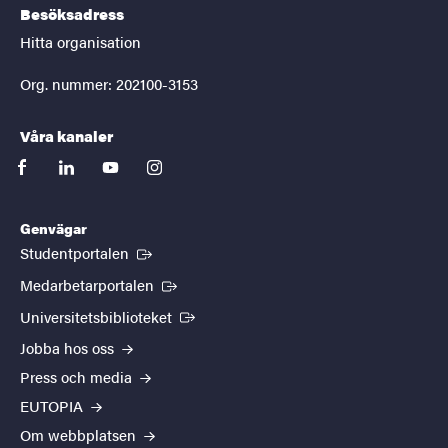
Besöksadress
Hitta organisation
Org. nummer: 202100-3153
Våra kanaler
facebook
linkedin
youtube
instagram
Genvägar
(Extern länk)
Studentportalen
(Extern länk)
Medarbetarportalen
(Extern länk)
Universitetsbiblioteket
Jobba hos oss
Press och media
EUTOPIA
Om webbplatsen