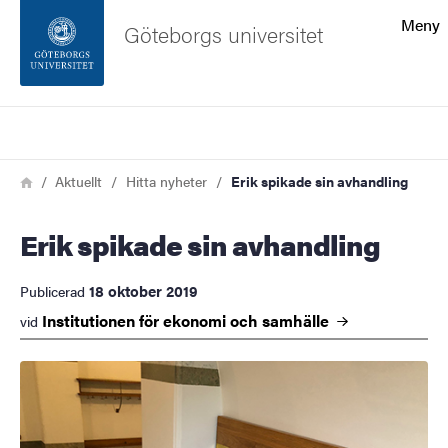
Sökfunktionen
Meny
Göteborgs universitet
Sidfoten
Sök
Kontakta universitetet
Länkstig
Hem
Aktuellt
Hitta nyheter
Erik spikade sin avhandling
Om webbplatsen
Erik spikade sin avhandling
18 oktober 2019
Publicerad
Institutionen för ekonomi och
samhälle
vid