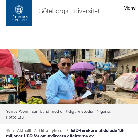
Sökfunktionen
Meny
Göteborgs universitet
Sidfoten
Sök
Kontakta universitetet
Bild
Om webbplatsen
Yonas Alem i samband med en tidigare studie i Nigeria.
Foto: EfD
Länkstig
Hem
Aktuellt
Hitta nyheter
EfD-forskare tilldelade 1,9
miljoner USD för att utvärdera effekterna av