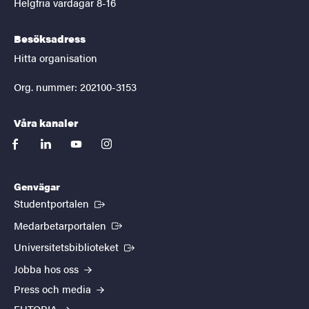
Helgfria vardagar 8-16
Besöksadress
Hitta organisation
Org. nummer: 202100-3153
Våra kanaler
facebook
linkedin
youtube
instagram
Genvägar
(Extern länk)
Studentportalen
(Extern länk)
Medarbetarportalen
(Extern länk)
Universitetsbiblioteket
Jobba hos oss
Press och media
EUTOPIA