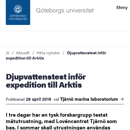
Sökfunktionen
Meny
Göteborgs universitet
Sidfoten
Sök
Kontakta universitetet
Länkstig
Hem
Aktuellt
Hitta nyheter
Djupvattenstest inför
expedition till Arktis
Om webbplatsen
Djupvattenstest inför
expedition till Arktis
Tjärnö marina
laboratorium
28 april 2016
Publicerad
vid
I tre dagar har en tysk forskargrupp testat
mätutrustning, med Lovéncentret Tjärnö som
bas. I sommar skall utrustningen användas