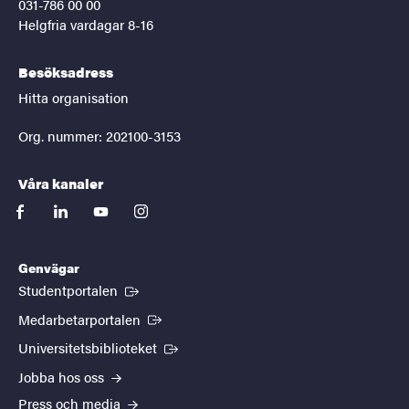
031-786 00 00
Helgfria vardagar 8-16
Besöksadress
Hitta organisation
Org. nummer: 202100-3153
Våra kanaler
facebook
linkedin
youtube
instagram
Genvägar
(Extern länk)
Studentportalen
(Extern länk)
Medarbetarportalen
(Extern länk)
Universitetsbiblioteket
Jobba hos oss
Press och media