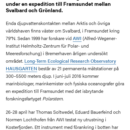
under en expedition till Framsundet mellan
Svalbard och Grönland.
Enda djupvattenskontakten mellan Arktis och övriga
världshaven finns väster om Svalbard, i Framsundet kring
79°N. Sedan 1999 har forskare vid
AWI
(Alfred-Wegener-
Institut Helmholtz-Zentrum für Polar- und
Meeresforschung) i Bremerhaven årligen undersökt
området.
Long-Term Ecological Research Observatory
HAUSGARTEN
består av 21 permanenta mätstationer på
300–5500 meters djup. I juni-juli 2016 kommer
marinbiologer, marinkemister och fysiska oceanografer göra
en expedition till Framsundet med det isbrytande
forskningsfartyget
Polarstern
.
26-28 april har Thomas Soltwedel, Eduard Bauerfeind och
Normen Lochthofen från AWI testat ny utrustning i
Kosterfjorden. Ett instrument med förankring i botten har