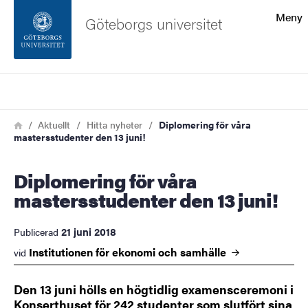
Sökfunktionen
Meny
Göteborgs universitet
Sidfoten
Sök
Kontakta universitetet
Länkstig
Hem
Aktuellt
Hitta nyheter
Diplomering för våra
mastersstudenter den 13 juni!
Om webbplatsen
Diplomering för våra
mastersstudenter den 13 juni!
21 juni 2018
Publicerad
Institutionen för ekonomi och
samhälle
vid
Den 13 juni hölls en högtidlig examensceremoni i
Konserthuset för 242 studenter som slutfört sina