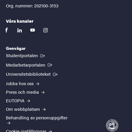
Org. nummer: 202100-3153
Våra kanaler
facebook
linkedin
youtube
instagram
Genvägar
(Extern länk)
Studentportalen
(Extern länk)
Medarbetarportalen
(Extern länk)
Universitetsbiblioteket
Jobba hos oss
Press och media
EUTOPIA
Om webbplatsen
Behandling av personuppgifter
Cookie-inställningar