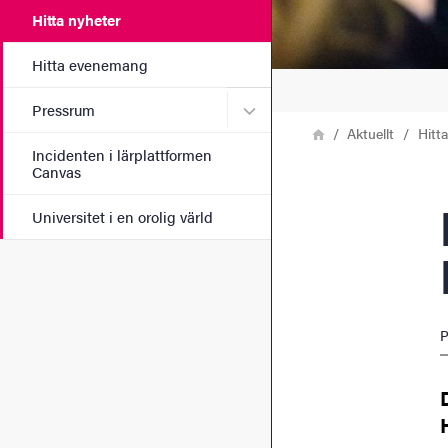
Hitta nyheter
Hitta evenemang
Undermeny för Pressrum
Pressrum
Länkstig
Hem
Aktuellt
Hitt
Incidenten i lärplattformen
Canvas
Barb
Universitet i en orolig värld
P