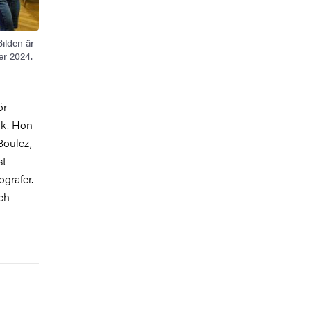
ilden är
er 2024.
ör
ik. Hon
Boulez,
st
ografer.
ch