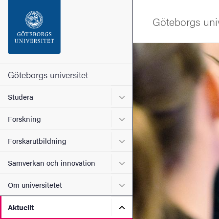
Sökfunktionen
Göteborgs univ
Sidfoten
Bild
Kontakta universitetet
Göteborgs universitet
Undermeny för Studera
Studera
Om webbplatsen
Undermeny för Forskning
Forskning
Undermeny för Forskarutbi
Forskarutbildning
Undermeny för Samverkan 
Samverkan och innovation
Undermeny för Om universi
Om universitetet
Undermeny för Aktuellt
Aktuellt