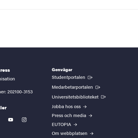
Genvägar
ress
(Extern länk)
Studentportalen
nisation
(Extern länk)
Medarbetarportalen
er: 202100-3153
(Extern länk)
Universitetsbiblioteket
Jobba hos oss
ler
Press och media
kedin
youtube
instagram
EUTOPIA
Om webbplatsen