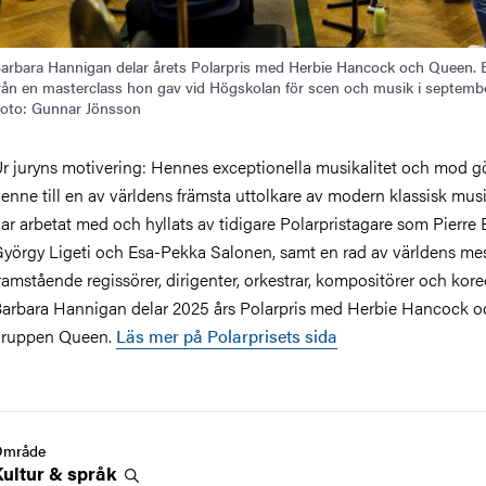
arbara Hannigan delar årets Polarpris med Herbie Hancock och Queen. B
rån en masterclass hon gav vid Högskolan för scen och musik i septemb
oto: Gunnar Jönsson
r juryns motivering: Hennes exceptionella musikalitet och mod g
enne till en av världens främsta uttolkare av modern klassisk mus
ar arbetat med och hyllats av tidigare Polarpristagare som Pierre 
yörgy Ligeti och Esa-Pekka Salonen, samt en rad av världens me
ramstående regissörer, dirigenter, orkestrar, kompositörer och kore
arbara Hannigan delar 2025 års Polarpris med Herbie Hancock o
gruppen Queen.
Läs mer på Polarprisets sida
Område
Kultur &
språk