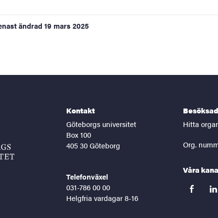
enast ändrad
19 mars 2025
Kontakt
Besöksad
Göteborgs universitet
Hitta orga
Box 100
Org. numm
405 30 Göteborg
Våra kana
Telefonväxel
031-786 00 00
facebook
lin
Helgfria vardagar 8-16