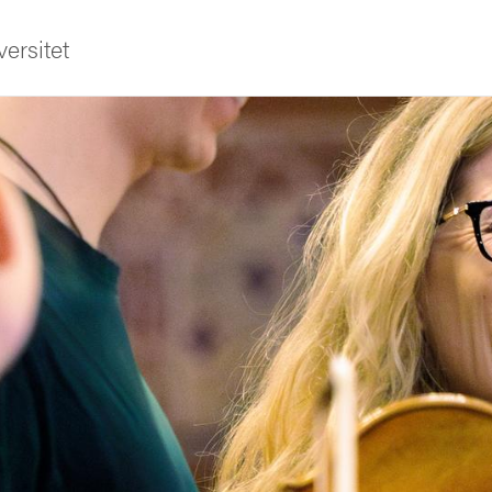
ersitet
ldning
och innovation
tetet