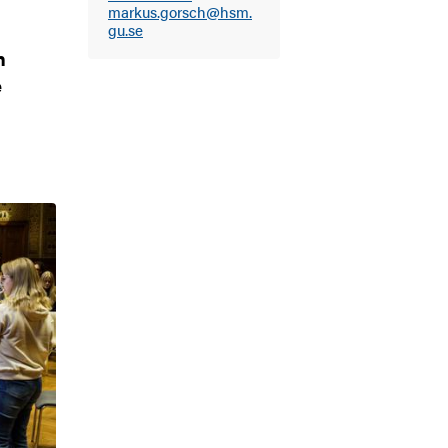
markus.gorsch@hsm.
gu.se
n
e