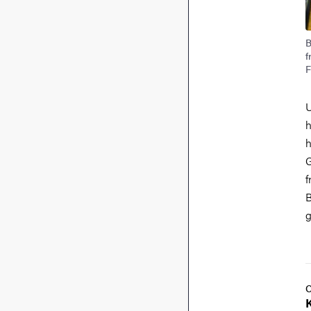
B
f
F
U
h
h
G
f
B