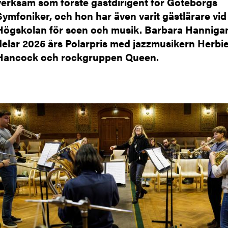
verksam som förste gästdirigent för Göteborgs
Symfoniker, och hon har även varit gästlärare vid
Högskolan för scen och musik. Barbara Hanniga
delar 2025 års Polarpris med jazzmusikern Herbi
Hancock och rockgruppen Queen.
ild