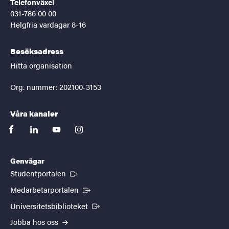
Telefonväxel
031-786 00 00
Helgfria vardagar 8-16
Besöksadress
Hitta organisation
Org. nummer: 202100-3153
Våra kanaler
facebook
linkedin
youtube
instagram
Genvägar
(Extern länk)
Studentportalen
(Extern länk)
Medarbetarportalen
(Extern länk)
Universitetsbiblioteket
Jobba hos oss