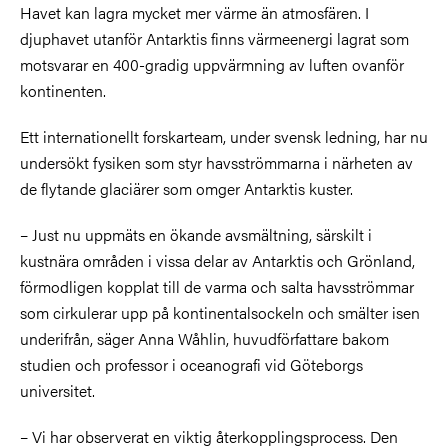
Havet kan lagra mycket mer värme än atmosfären. I
djuphavet utanför Antarktis finns värmeenergi lagrat som
motsvarar en 400-gradig uppvärmning av luften ovanför
kontinenten.
Ett internationellt forskarteam, under svensk ledning, har nu
undersökt fysiken som styr havsströmmarna i närheten av
de flytande glaciärer som omger Antarktis kuster.
– Just nu uppmäts en ökande avsmältning, särskilt i
kustnära områden i vissa delar av Antarktis och Grönland,
förmodligen kopplat till de varma och salta havsströmmar
som cirkulerar upp på kontinentalsockeln och smälter isen
underifrån, säger Anna Wåhlin, huvudförfattare bakom
studien och professor i oceanografi vid Göteborgs
universitet.
– Vi har observerat en viktig återkopplingsprocess. Den