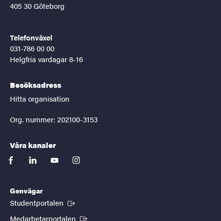
405 30 Göteborg
Telefonväxel
031-786 00 00
Helgfria vardagar 8-16
Besöksadress
Hitta organisation
Org. nummer: 202100-3153
Våra kanaler
facebook
linkedin
youtube
instagram
Genvägar
(Extern länk)
Studentportalen
(Extern länk)
Medarbetarportalen