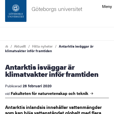
Sökfunktionen
Meny
Göteborgs universitet
Sidfoten
Sök
Kontakta universitetet
Länkstig
Hem
Aktuellt
Hitta nyheter
Antarktis isväggar är
klimatvakter inför framtiden
Om webbplatsen
Antarktis isväggar är
klimatvakter inför framtiden
26 februari 2020
Publicerad
Fakulteten för naturvetenskap och
teknik
vid
Antarktis inlandsis innehåller vattenmängder
som kan höja vattenståndet globalt med flera