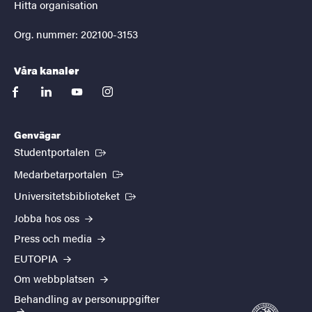
Hitta organisation
Org. nummer: 202100-3153
Våra kanaler
facebook
linkedin
youtube
instagram
Genvägar
(Extern länk)
Studentportalen
(Extern länk)
Medarbetarportalen
(Extern länk)
Universitetsbiblioteket
Jobba hos oss
Press och media
EUTOPIA
Om webbplatsen
Behandling av personuppgifter