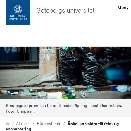
Sökfunktionen
Meny
Göteborgs universitet
Sidfoten
Sök
Kontakta universitetet
Bild
Om webbplatsen
Smutsiga soprum kan bidra till nedskräpning i bostadsområden.
Foto: Unsplash.
Länkstig
Hem
Aktuellt
Hitta nyheter
Äckel kan bidra till felaktig
sophantering