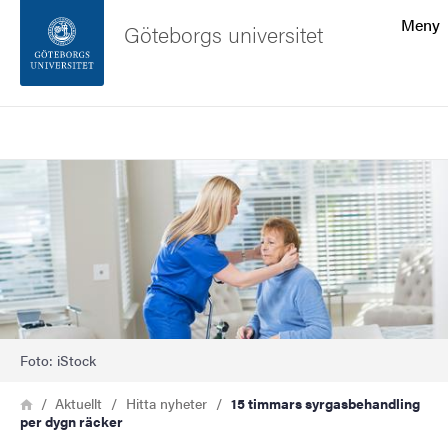
Sökfunktionen
Meny
Göteborgs universitet
Sidfoten
Sök
Kontakta universitetet
Bild
Om webbplatsen
Foto: iStock
Länkstig
Hem
Aktuellt
Hitta nyheter
15 timmars syrgasbehandling
per dygn räcker