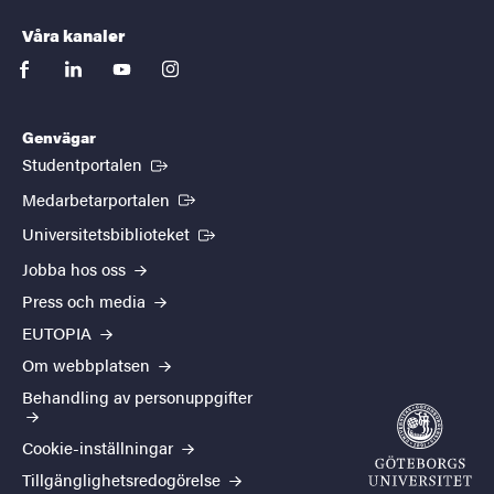
Våra kanaler
facebook
linkedin
youtube
instagram
Genvägar
(Extern länk)
Studentportalen
(Extern länk)
Medarbetarportalen
(Extern länk)
Universitetsbiblioteket
Jobba hos oss
Press och media
EUTOPIA
Om webbplatsen
Behandling av personuppgifter
Cookie-inställningar
Tillgänglighetsredogörelse