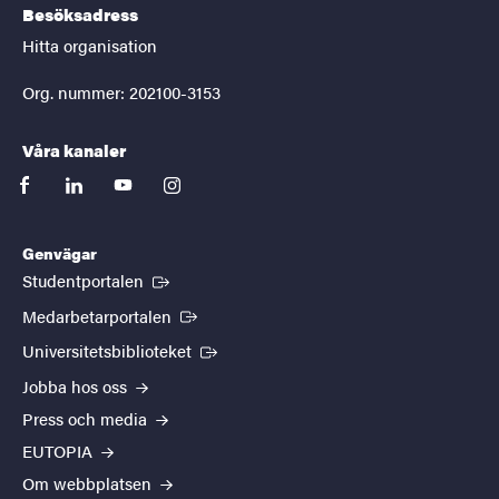
Besöksadress
Hitta organisation
Org. nummer: 202100-3153
Våra kanaler
facebook
linkedin
youtube
instagram
Genvägar
(Extern länk)
Studentportalen
(Extern länk)
Medarbetarportalen
(Extern länk)
Universitetsbiblioteket
Jobba hos oss
Press och media
EUTOPIA
Om webbplatsen