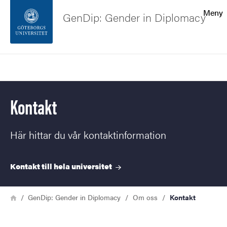
Sökfunktionen
Meny
GenDip: Gender in Diplomacy
Sidfoten
Sök
Kontakta universitetet
Kontakt
Om webbplatsen
Här hittar du vår kontaktinformation
Kontakt till hela
universitet
Länkstig
Hem
GenDip: Gender in Diplomacy
Om oss
Kontakt