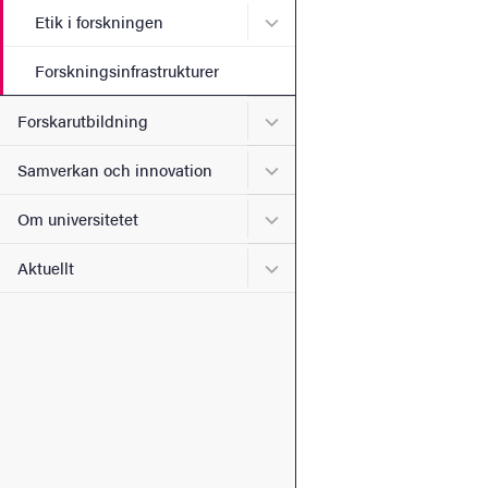
Undermeny för Etik i forsk
Etik i forskningen
Forskningsinfrastrukturer
Undermeny för Forskarutbi
Forskarutbildning
Undermeny för Samverkan 
Samverkan och innovation
Undermeny för Om universi
Om universitetet
Undermeny för Aktuellt
Aktuellt