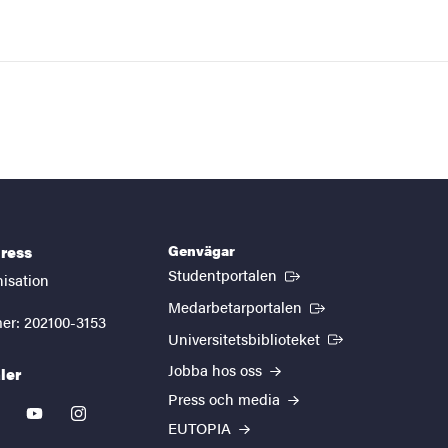
Genvägar
ress
(Extern länk)
Studentportalen
nisation
(Extern länk)
Medarbetarportalen
er: 202100-3153
(Extern länk)
Universitetsbiblioteket
Jobba hos oss
ler
Press och media
kedin
youtube
instagram
EUTOPIA