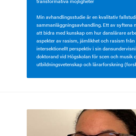
transformativa möjligheter
Min avhandlingsstudie är en kvalitativ fallstud
sammanläggningsavhandling. Ett av syftena m
att bidra med kunskap om hur danslärare arb
aspekter av rasism, jämlikhet och rasism från 
intersektionellt perspektiv i sin dansundervisni
doktorand vid Högskolan för scen och musik 
utbildningsvetenskap och lärarforskning (for