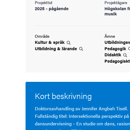
Projekttid
Projektägare
ningen
2025 - pågående
Högskolan f
musik
ldning
Område
Ämne
Kultur &
språk
Utbildnings
och innovation
Utbildning &
lärande
Pedagogik
Didaktik
tetet
Pedagogisk
Kort beskrivning
Doktorsavhandling av Jennifer Angbah Tisell.
Fullständig titel: Intersektionella perspektiv på
dansundervisning – En studie om dans, rasism