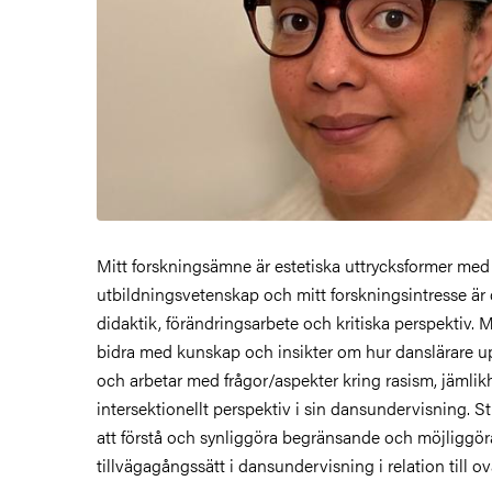
Mitt forskningsämne är estetiska uttrycksformer med
utbildningsvetenskap och mitt forskningsintresse ä
didaktik, förändringsarbete och kritiska perspektiv. Min
bidra med kunskap och insikter om hur danslärare uppf
och arbetar med frågor/aspekter kring rasism, jämlikh
intersektionellt perspektiv i sin dansundervisning. Stu
att förstå och synliggöra begränsande och möjliggö
tillvägagångssätt i dansundervisning i relation till 