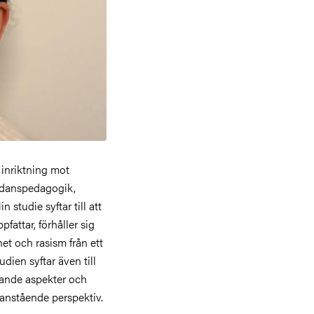
 inriktning mot
r danspedagogik,
 studie syftar till att
attar, förhåller sig
et och rasism från ett
dien syftar även till
rande aspekter och
ovanstående perspektiv.