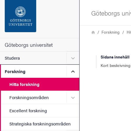
Sökfunktionen
Göteborgs univ
Sidfoten
Länkstig
Hem
Forskning
Hi
Kontakta universitetet
Göteborgs universitet
Sidans innehåll
Undermeny för Studera
Studera
Om webbplatsen
Kort beskrivning
Undermeny för Forskning
Forskning
Hitta forskning
Undermeny för Forskning
Forskningsområden
Excellent forskning
Strategiska forskningsområden