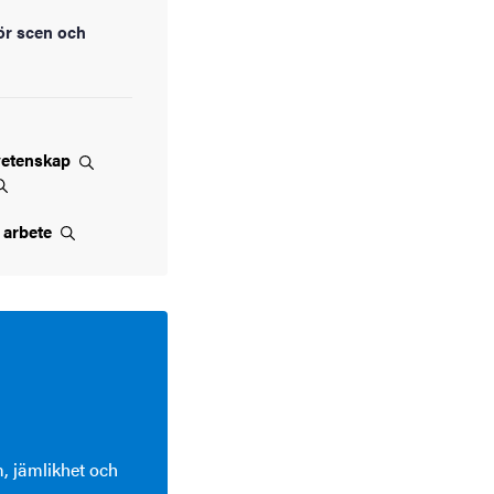
ör scen och
vetenskap
t
arbete
, jämlikhet och