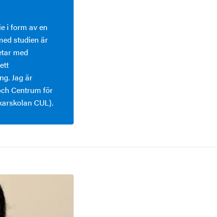
ie i form av en
ed studien är
etar med
ett
ng. Jag är
och Centrum för
skarskolan CUL).