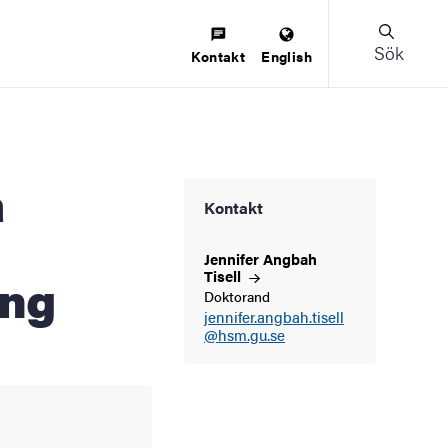
Sök
Kontakt
English
Kontakt
Jennifer Angbah
ing
Tisell
Doktorand
jennifer.angbah.tisell
@hsm.gu.se