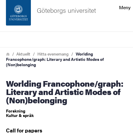
Sökfunktionen
Meny
Göteborgs universitet
Sidfoten
Sök
Kontakta universitetet
Länkstig
Hem
Aktuellt
Hitta evenemang
Worlding
Francophone/graph: Literary and Artistic Modes of
Om webbplatsen
(Non)belonging
Worlding Francophone/graph:
Literary and Artistic Modes of
(Non)belonging
Forskning
Kultur & språk
Call for papers