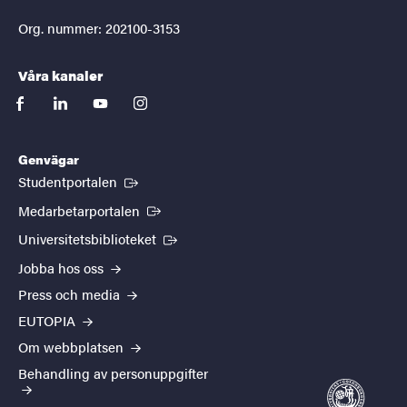
Org. nummer: 202100-3153
Våra kanaler
facebook
linkedin
youtube
instagram
Genvägar
(Extern länk)
Studentportalen
(Extern länk)
Medarbetarportalen
(Extern länk)
Universitetsbiblioteket
Jobba hos oss
Press och media
EUTOPIA
Om webbplatsen
Behandling av personuppgifter