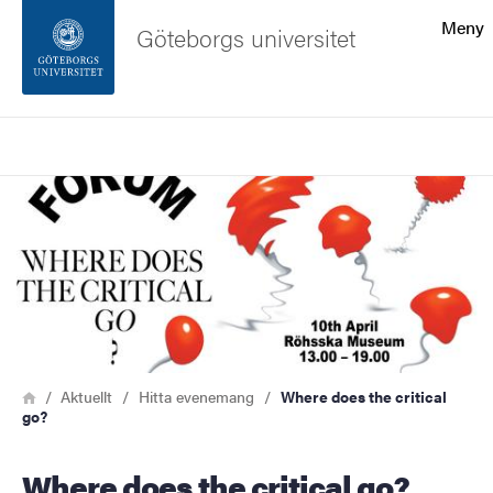
Sökfunktionen
Meny
Göteborgs universitet
Sidfoten
Sök
Kontakta universitetet
Bild
Om webbplatsen
Länkstig
Hem
Aktuellt
Hitta evenemang
Where does the critical
go?
Where does the critical go?