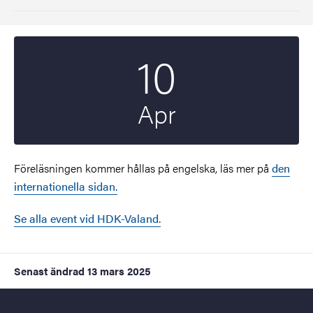
10
Startdatum
2025
Apr
Föreläsningen kommer hållas på engelska, läs mer på
den
internationella sidan.
Se alla event vid HDK-Valand.
Senast ändrad
13 mars 2025