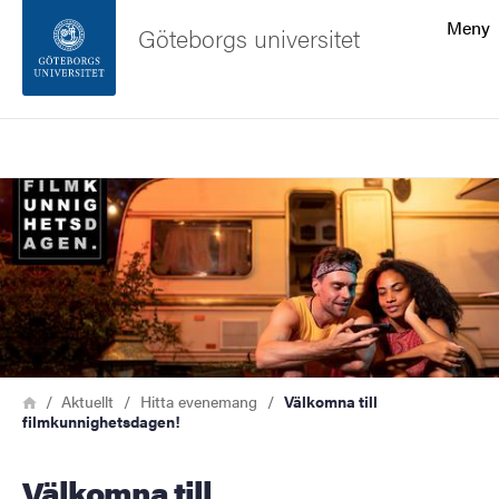
Sökfunktionen
Meny
Göteborgs universitet
Sidfoten
Sök
Kontakta universitetet
Bild
Om webbplatsen
Länkstig
Hem
Aktuellt
Hitta evenemang
Välkomna till
filmkunnighetsdagen!
Välkomna till