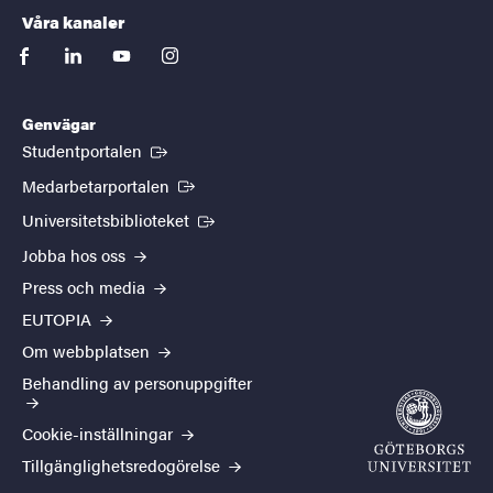
Våra kanaler
facebook
linkedin
youtube
instagram
Genvägar
(Extern länk)
Studentportalen
(Extern länk)
Medarbetarportalen
(Extern länk)
Universitetsbiblioteket
Jobba hos oss
Press och media
EUTOPIA
Om webbplatsen
Behandling av personuppgifter
Cookie-inställningar
Tillgänglighetsredogörelse