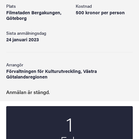
Plats
Kostnad
Filmstaden Bergakungen,
500 kronor per person
Göteborg
Sista anmälningsdag
24 januari 2023
Arrangör
Förvaltningen för Kulturutveckling, Västra
Götalandsregionen
Anmälan är stängd.
1
Startdatum
2023