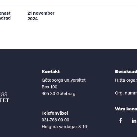
enast
21 november
ndrad
2024
Kontakt
Besöksad
Göteborgs universitet
Hitta orga
Box 100
Org. numm
405 30 Göteborg
Våra kana
Telefonväxel
031-786 00 00
facebook
lin
Helgfria vardagar 8-16