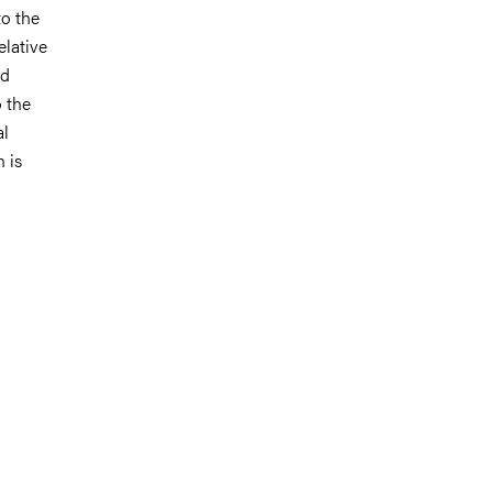
to the
elative
nd
o the
al
h is