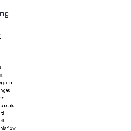
ing
)
t
n.
ergence
lenges
cent
ue scale
ti-
ell
This flow