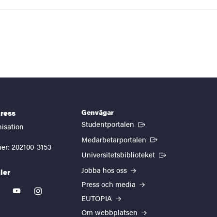
Genvägar
ress
(Extern länk)
Studentportalen
nisation
(Extern länk)
Medarbetarportalen
er: 202100-3153
(Extern länk)
Universitetsbiblioteket
Jobba hos oss
ler
Press och media
kedin
youtube
instagram
EUTOPIA
Om webbplatsen