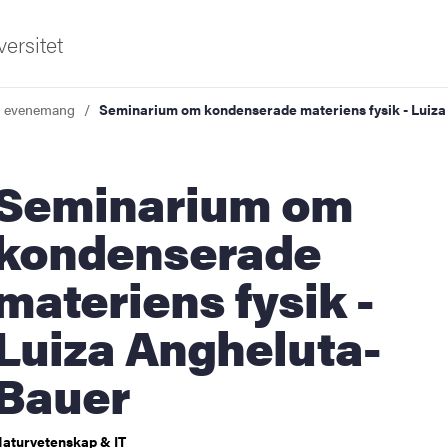
ersitet
a evenemang
Seminarium om kondenserade materiens fysik - Luiz
inarium om
kondenserade
materiens fysik -
ldning
Luiza Angheluta-
och innovation
Bauer
tetet
aturvetenskap & IT