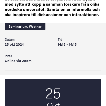
med syfte att koppla samman forskare från olika
nordiska universitet. Samtalen är informella och
ska inspirera till diskussioner och interaktioner.
Seminarium,
Webinar
Datum
Tid
25 okt 2024
14:15 - 14:15
Plats
Online via Zoom
25
Startdatum
2024
Okt