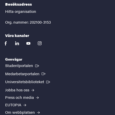
Besöksadress
Hitta organisation
Org. nummer: 202100-3153
Våra kanaler
facebook
linkedin
youtube
instagram
Genvägar
(Extern länk)
Studentportalen
(Extern länk)
Medarbetarportalen
(Extern länk)
Universitetsbiblioteket
Jobba hos oss
Press och media
EUTOPIA
Om webbplatsen