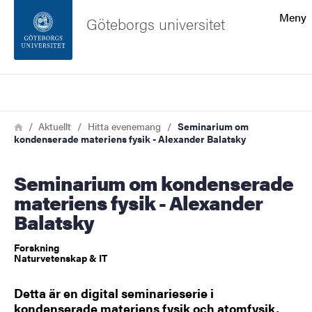
Sökfunktionen
Meny
Göteborgs universitet
Sidfoten
Sök
Kontakta universitetet
Länkstig
Hem
Aktuellt
Hitta evenemang
Seminarium om
kondenserade materiens fysik - Alexander Balatsky
Om webbplatsen
Seminarium om kondenserade
materiens fysik - Alexander
Balatsky
Forskning
Naturvetenskap & IT
Detta är en digital seminarieserie i
kondenserade materiens fysik och atomfysik,