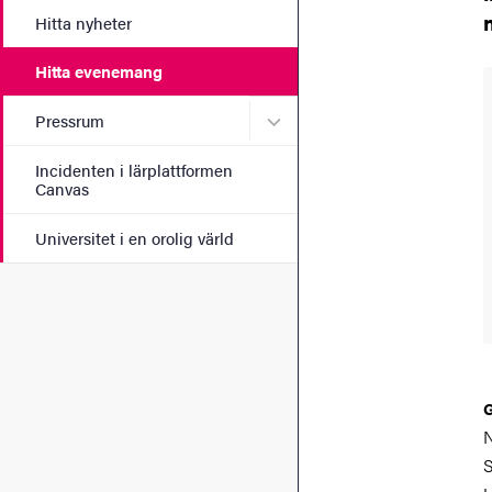
Hitta nyheter
Hitta evenemang
Undermeny för Pressrum
Pressrum
Incidenten i lärplattformen
Canvas
Universitet i en orolig värld
G
N
S