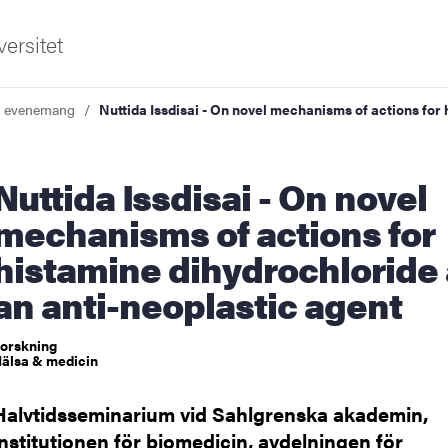
ersitet
a evenemang
Nuttida Issdisai - On novel mechanisms of actions for
Issdisai - On novel
mechanisms of actions for
histamine dihydrochloride
ldning
an anti-neoplastic agent
och innovation
orskning
älsa & medicin
tetet
Halvtidsseminarium vid Sahlgrenska akademin,
institutionen för biomedicin, avdelningen för