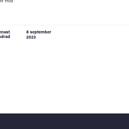
lf Yrlid
enast
8 september
ndrad
2023